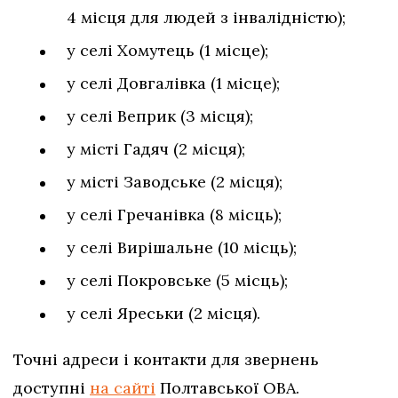
4 місця для людей з інвалідністю);
у селі Хомутець (1 місце);
у селі Довгалівка (1 місце);
у селі Веприк (3 місця);
у місті Гадяч (2 місця);
у місті Заводське (2 місця);
у селі Гречанівка (8 місць);
у селі Вирішальне (10 місць);
у селі Покровське (5 місць);
у селі Яреськи (2 місця).
Точні адреси і контакти для звернень
доступні
на сайті
Полтавської ОВА.