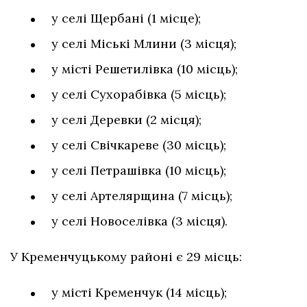
у селі Щербані (1 місце);
у селі Міські Млини (3 місця);
у місті Решетилівка (10 місць);
у селі Сухорабівка (5 місць);
у селі Деревки (2 місця);
у селі Свічкареве (30 місць);
у селі Петрашівка (10 місць);
у селі Артелярщина (7 місць);
у селі Новоселівка (3 місця).
У Кременчуцькому районі є 29 місць:
у місті Кременчук (14 місць);