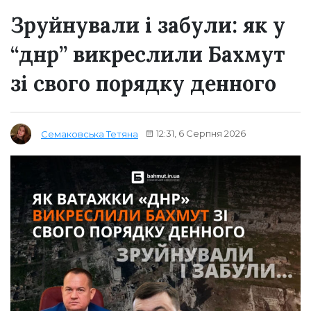
Зруйнували і забули: як у
“днр” викреслили Бахмут
зі свого порядку денного
12:31, 6 Серпня 2026
Семаковська Тетяна