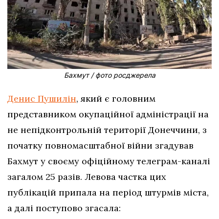
Бахмут / фото росджерела
Денис Пушилін
, який є головним
представником окупаційної адміністрації на
не непідконтрольній території Донеччини, з
початку повномасштабної війни згадував
Бахмут у своєму офіційному телеграм-каналі
загалом 25 разів. Левова частка цих
публікацій припала на період штурмів міста,
а далі поступово згасала: