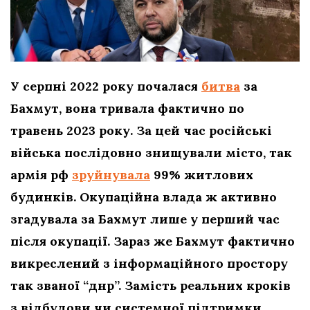
У серпні 2022 року почалася
битва
за
Бахмут, вона тривала фактично по
травень 2023 року. За цей час російські
війська послідовно знищували місто, так
армія рф
зруйнувала
99% житлових
будинків. Окупаційна влада ж активно
згадувала за Бахмут лише у перший час
після окупації. Зараз же Бахмут фактично
викреслений з інформаційного простору
так званої “днр”. Замість реальних кроків
з відбудови чи системної підтримки