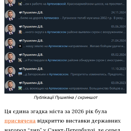
Публікації Пушиліна / скриншот
Ця єдина згадка міста за 2026 рік була
присвячена
відкриттю виставки державних
нагород “днр” у Санкт-Петербурзі, де серед