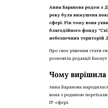
Анна Баранова родом з До
року була вимушена поки
сфері. Рік тому вона ух
благодійного фонду “Схі
небезпечних територій 
Про своє рішення стати е
розповіла редакції Бахмут 
Чому вирішила 
Анна Баранова народилася 
вона з родиною переїхали 
ІТ-сфері.