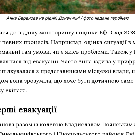
Анна Баранова на рідній Донеччині / фото надане героїнею
ся до відділу моніторингу і оцінки БФ “Схід SOS”
 певних процесів. Наприклад, оцінка ситуації в
мальні там умови, чи є якісь проблеми. Також у 
овлялися від евакуації. Часто Анна їздила у приф
спілкувалася з представниками місцевої влади, 
ом вона зрозуміла, що хоче бути дотичною саме 
у екіпажі.
ерші евакуації
ранова разом із колегою Владиславом Поянським
Синельниківського і Нікопольського районів Дн