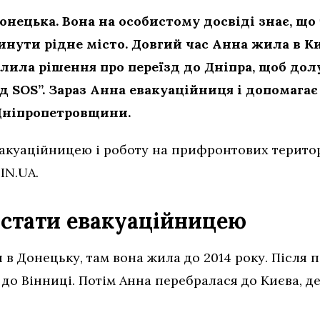
нецька. Вона на особистому досвіді знає, що т
нути рідне місто. Довгий час Анна жила в Киє
валила рішення про переїзд до Дніпра, щоб до
д SOS”. Зараз Анна евакуаційниця і допомаг
Дніпропетровщини.
вакуаційницею і роботу на прифронтових терито
IN.UA.
стати евакуаційницею
в Донецьку, там вона жила до 2014 року. Після п
до Вінниці. Потім Анна перебралася до Києва, д