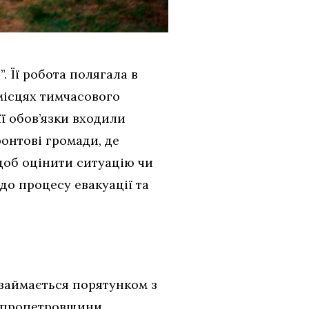
. Її робота полягала в
 місцях тимчасового
її обов’язки входили
ронтові громади, де
щоб оцінити ситуацію чи
до процесу евакуації та
 займається порятунком з
іпропетровщини.