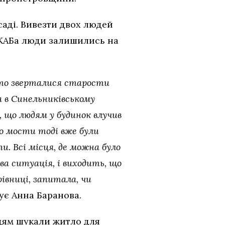
саді. Вивезти двох людей
 КАБа люди залишились на
асто зверталися старости
а в Синельниківському
в, що людям у будинок влучив
бо мости тоді вже були
ти. Всі місця, де можна було
ва ситуація, і виходить, що
івниці, запитала, чи
ує Анна Баранова.
юдям шукали житло для