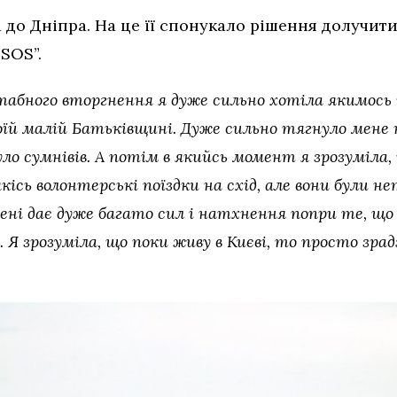
а до Дніпра. На це її спонукало рішення долучит
SOS”.
абного вторгнення я дуже сильно хотіла якимось
оїй малій Батьківщині. Дуже сильно тягнуло мене н
ло сумнівів. А потім в якийсь момент я зрозуміла,
кісь волонтерські поїздки на схід, але вони були н
 мені дає дуже багато сил і натхнення попри те, що
 Я зрозуміла, що поки живу в Києві, то просто зрад