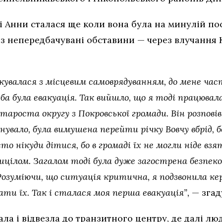
і Анни сталася ще коли вона була на минулій по
з непередбачувані обставини — через влучання
лкувалася з місцевим самоврядуванням, до мене ч
еба була евакуація. Так вийшло, що я тоді працювал
 староста округу з Покровської громади. Він розпові
йнувало, була вимушена перейти річку Вовчу вбрід, 
то нікуди дітися, бо в громаді їх не могли ніде взя
ицілом. Загалом тоді була дуже загострена безпеко
Розуміючи, що ситуація критична, я подзвонила кер
ати їх. Так і сталася моя перша евакуація”,
— згад
ла і відвезла до транзитного центру, де далі л