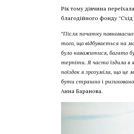
Рік тому дівчина переїхал
благодійного фонду “Схід 
“Після початку повномасшт
того, що відбувається на м
було наважитися, багато бу
терпіти. Я часто їздила в я
поїздок я зрозуміла, що це
бути страшно і ризиковано.
Анна Баранова.