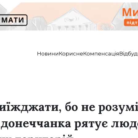
Новини
Корисне
Компенсація
Відбуд
виїжджати, бо не розум
к донеччанка рятує люд