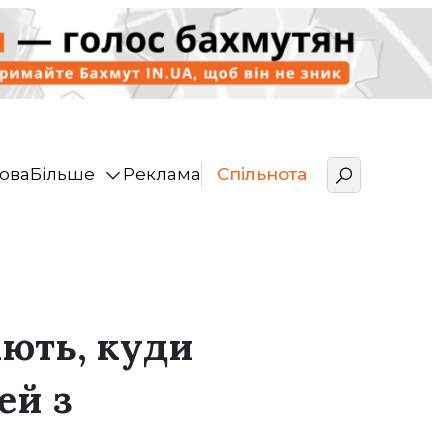
ова
Більше
Реклама
Спільнота
іють, куди
ей з