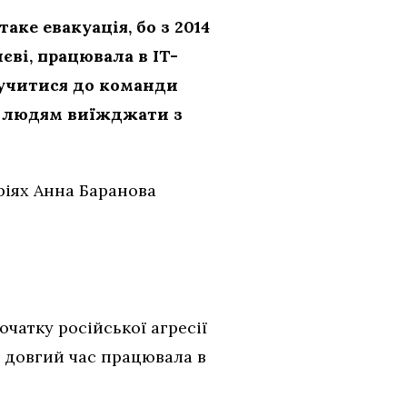
аке евакуація, бо з 2014
ві, працювала в IT-
лучитися до команди
ає людям виїжджати з
ріях Анна Баранова
очатку російської агресії
е довгий час працювала в