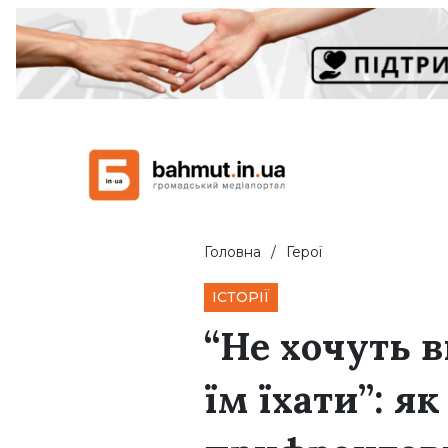
Головна
Герої
ІСТОРІЇ
“Не хочуть 
їм їхати”: я