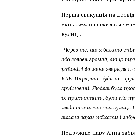
Перша евакуація на досвід
екіпажем наважилася чере
вулиці.
“Через те, що я багато спі
або голови громад, якщо тр
районі, і до мене звернувся
КАБ. Пара, чий будинок зру
зруйновані. Людям було прос
їх прихистити, були під пр
люди опинилися на вулиці. 
можна зараз поїхати і забр
Подружню пару Анна забра