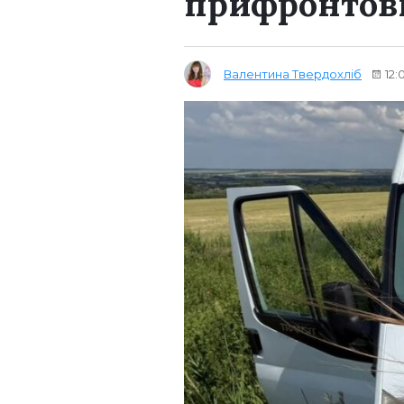
прифронтови
Валентина Твердохліб
12: