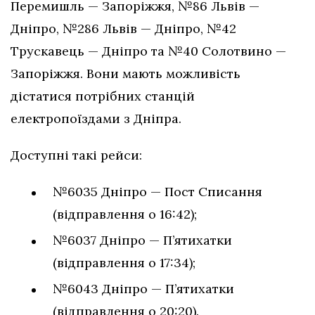
Перемишль — Запоріжжя, №86 Львів —
Дніпро, №286 Львів — Дніпро, №42
Трускавець — Дніпро та №40 Солотвино —
Запоріжжя. Вони мають можливість
дістатися потрібних станцій
електропоїздами з Дніпра.
Доступні такі рейси:
№6035 Дніпро — Пост Списання
(відправлення о 16:42);
№6037 Дніпро — П’ятихатки
(відправлення о 17:34);
№6043 Дніпро — П’ятихатки
(відправлення о 20:20).