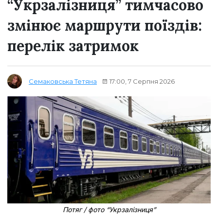
“Укрзалізниця” тимчасово
змінює маршрути поїздів:
перелік затримок
17:00, 7 Серпня 2026
Семаковська Тетяна
Потяг / фото “Укрзалізниця”