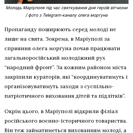
Молодь Маріуполя під час святкування дня героїв вітчизни
/ фото з Telegram-каналу олега моргуна
Пропаганду поширюють серед молоді не
лише на свята. Зокрема, в Маріуполі за
сприяння олега моргуна почав працювати
загальноросійський молодіжний рух
“народний фронт”. За кожним районом міста
закріпили кураторів, які “координуватимуть і
організовуватимуть заходи з суспільно-
патріотичного виховання дітей та підлітків”.
Окрім цього, в Маріуполі відкрили філіал
російського воєнно-історичного товариства.
Він теж займатиметься вихованням молоді, а