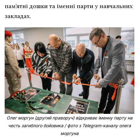
пам’ятні дошки та іменні парти у навчальних
закладах.
Олег моргун (другий праворуч) відкриває іменну парту на
честь загиблого бойовика / фото з Telegram-каналу олега
моргуна