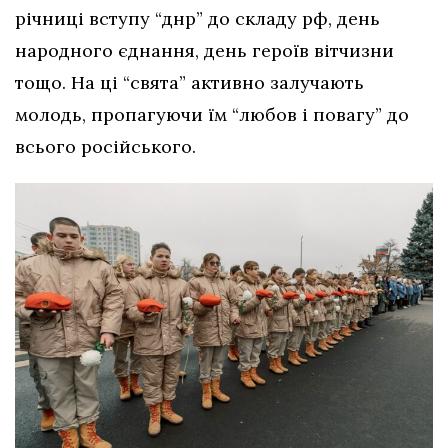
річниці вступу “днр” до складу рф, день
народного єднання, день героїв вітчизни
тощо. На ці “свята” активно залучають
молодь, пропагуючи їм “любов і повагу” до
всього російського.