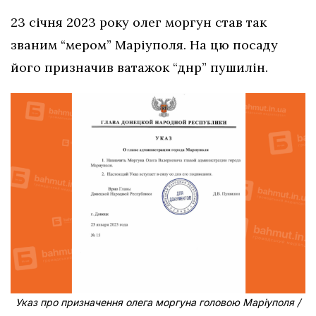
23 січня 2023 року олег моргун став так
званим “мером” Маріуполя. На цю посаду
його призначив ватажок “днр” пушилін.
Указ про призначення олега моргуна головою Маріуполя /