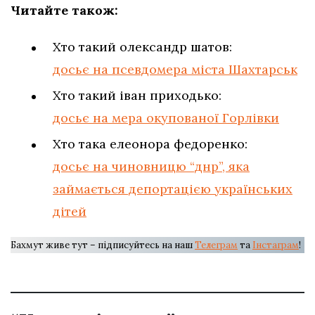
Читайте також:
Хто такий олександр шатов:
досьє на псевдомера міста Шахтарськ
Хто такий іван приходько:
досьє на мера окупованої Горлівки
Хто така елеонора федоренко:
досьє на чиновницю “днр”, яка
займається депортацією українських
дітей
Бахмут живе тут – підписуйтесь на наш
Телеграм
та
Інстаграм
!