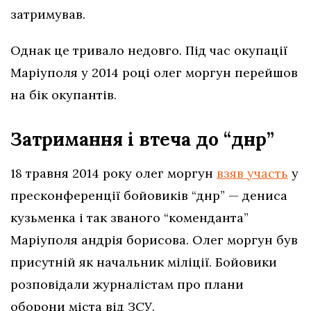
затримував.
Однак це тривало недовго. Під час окупації
Маріуполя у 2014 році олег моргун перейшов
на бік окупантів.
Затримання і втеча до “днр”
18 травня 2014 року олег моргун
взяв участь
у
пресконференції бойовиків “днр” — дениса
кузьменка і так званого “коменданта”
Маріуполя андрія борисова. Олег моргун був
присутній як начальник міліції. Бойовики
розповідали журналістам про плани
оборони міста від ЗСУ.