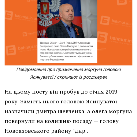
Повідомлення про призначення моргуна головою
Ясинуватої / скриншот із росджерел
На цьому посту він пробув до січня 2019
року. Замість нього головою Ясинуватої
назначили дмитра шевченка, а олега моргуна
повернули на колишню посаду — голову
Новоазовського району “днр”.