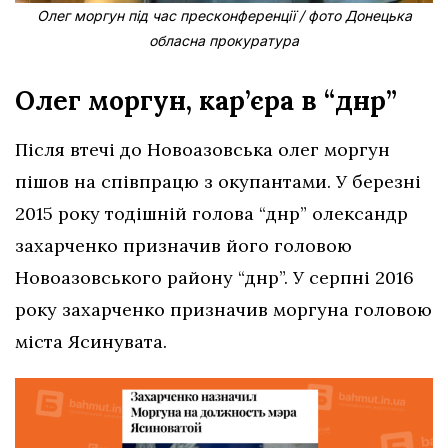
Олег моргун під час пресконференції / фото Донецька
обласна прокуратура
Олег моргун, кар’єра в “днр”
Після втечі до Новоазовська олег моргун
пішов на співпрацю з окупантами. У березні
2015 року тодішній голова “днр” олександр
захарченко призначив його головою
Новоазовського району “днр”. У серпні 2016
року захарченко призначив моргуна головою
міста Ясинувата.