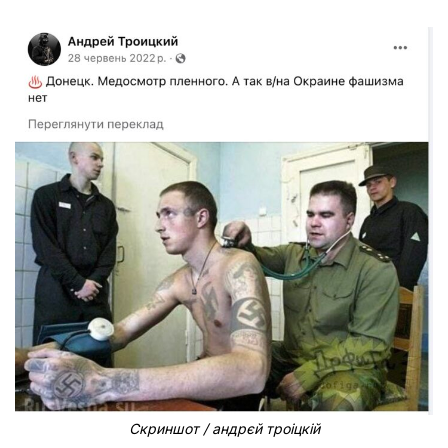
Скриншот / андрєй троіцкій