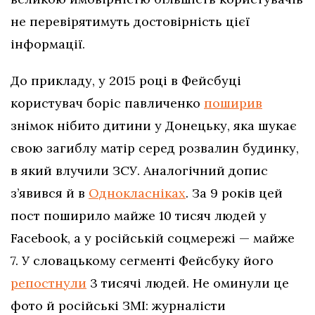
не перевірятимуть достовірність цієї
інформації.
До прикладу, у 2015 році в Фейсбуці
користувач боріс павличенко
поширив
знімок нібито дитини у Донецьку, яка шукає
свою загиблу матір серед розвалин будинку,
в який влучили ЗСУ. Аналогічний допис
з’явився й в
Однокласніках
. За 9 років цей
пост поширило майже 10 тисяч людей у
Facebook, а у російській соцмережі — майже
7. У словацькому сегменті Фейсбуку його
репостнули
3 тисячі людей. Не оминули це
фото й російські ЗМІ: журналісти