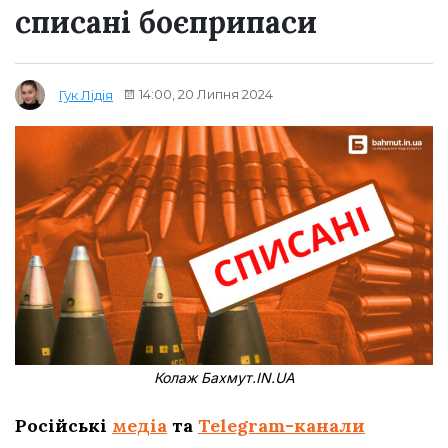
списані боєприпаси
14:00, 20 Липня 2024
Гук Лідія
Колаж Бахмут.IN.UA
Російські
медіа
та
Telegram-канали