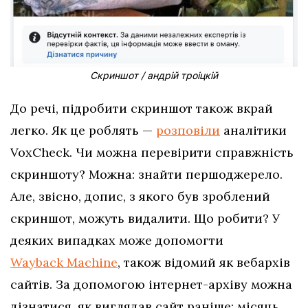
Скриншот / андрій троіцкій
До речі, підробити скриншот також вкрай
легко. Як це роблять —
розповіли
аналітики
VoxCheck. Чи можна перевірити справжність
скриншоту? Можна: знайти першоджерело.
Але, звісно, допис, з якого був зроблений
скриншот, можуть видалити. Що робити? У
деяких випадках може допомогти
Wayback Machine
, також відомий як вебархів
сайтів. За допомогою інтернет-архіву можна
дізнатися, як виглядав сайт раніше: місяць