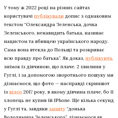
У тому ж 2022 році на різних сайтах
користувачі
публікували
допис з однаковим
текстом “Олександра Зеленська, дочка
Зеленського, ненавидить батька, називає
нацистом та вбивцею українського народу.
Сама вона втекла до Польщі та розкриває
всю правду про батька”. Як доказ,
публікують
знімок із дівчиною, що плаче. 2 хвилини у
Гуглі, і за допомогою зворотнього пошуку ми
дізнаємося, що фото — насправді скриншот
із
відео
2017 року, в якому дівчина плаче, бо її
хлопець не купив їй IPhone. Ще кілька секунд
у Гуглі та, завдяки
запиту
“донька
Володимира Зеленського”, дізнаємося як