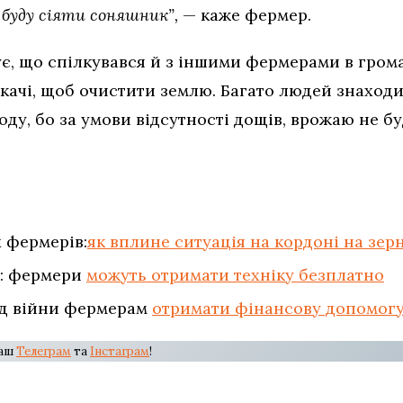
 буду сіяти соняшник”,
— каже фермер.
є, що спілкувався й з іншими фермерами в грома
ачі, щоб очистити землю. Багато людей знаходи
оду, бо за умови відсутності дощів, врожаю не бу
.
 фермерів:
як вплине ситуація на кордоні на зе
и: фермери
можуть отримати техніку безплатно
ід війни фермерам
отримати фінансову допомог
наш
Телеграм
та
Інстаграм
!