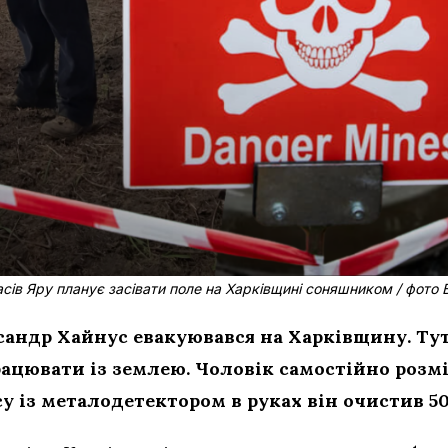
сів Яру планує засівати поле на Харківщині соняшником / фото 
сандр Хайнус евакуювався на Харківщину. Тут
ацювати із землею. Чоловік самостійно розмі
у із металодетектором в руках він очистив 50