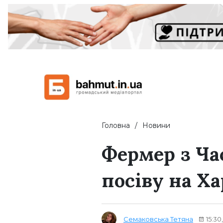
Головна
Новини
Фермер з Ча
посіву на Х
Семаковська Тетяна
15:30