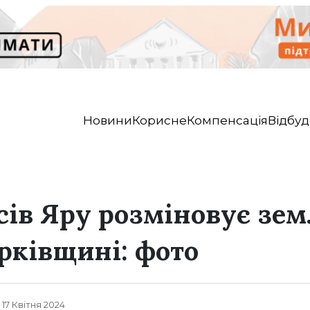
Новини
Корисне
Компенсація
Відбуд
сів Яру розміновує зем
арківщині: фото
, 17 Квітня 2024