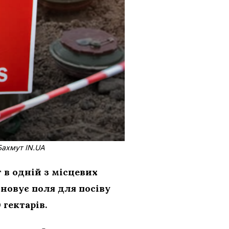
Бахмут IN.UA
 в одній з місцевих
новує поля для посіву
 гектарів.