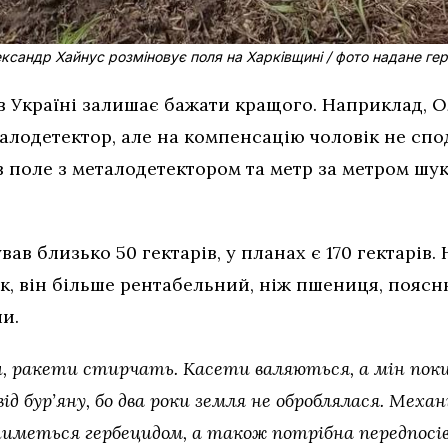
ксандр Хайнус розміновує поля на Харківщині / фото надане ге
 Україні залишає бажати кращого. Наприклад, О
алодетектор, але на компенсацію чоловік не спо
в поле з металодетектором та метр за метром шу
вав близько 50 гектарів, у планах є 170 гектарів.
, він більше рентабельний, ніж пшениця, поясн
и.
и, ракети стирчать. Касети валяються, а мін поки
д бур’яну, бо два роки земля не оброблялася. Меха
атиметься гербецидом, а також потрібна передпос