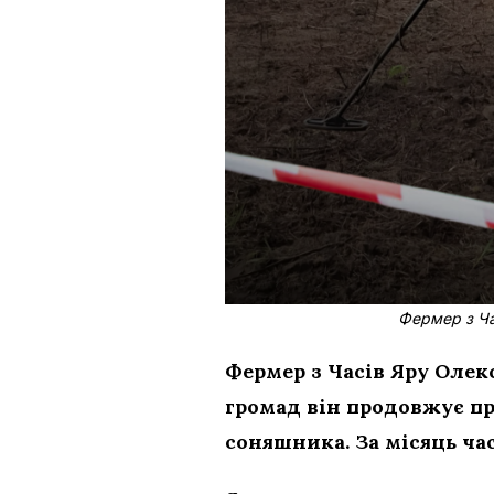
Фермер з Ча
Фермер з Часів Яру Олек
громад він продовжує пр
соняшника. За місяць час