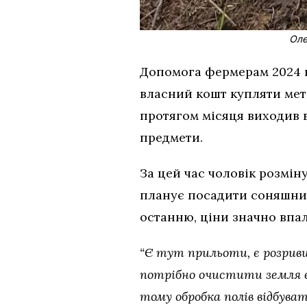
Оле
Допомога фермерам 2024 в
власний кошт купляти мет
протягом місяця виходив 
предмети.
За цей час чоловік розміну
планує посадити соняшник
останню, ціни значно впал
“Є тут прильоти, є розрив
потрібно очистити земля ві
тому обробка полів відбув