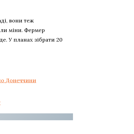
ді, вони теж
ли міни. Фермер
де. У планах зібрати 20
рно Донеччини
у