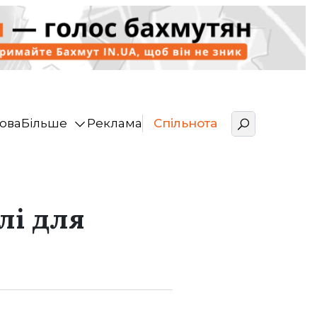
ова
Більше
Реклама
Спільнота
лі для