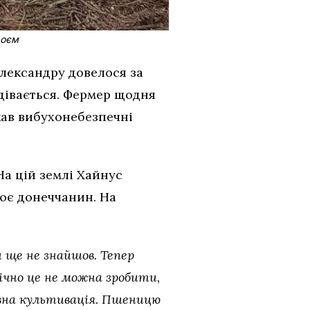
роєм
лександру довелося за
дівається. Фермер щодня
кав вибухонебезпечні
 На цій землі Хайнус
ює донеччанин. На
 ще не знайшов. Тепер
нічно це не можна зробити,
івна культивація. Пшеницю