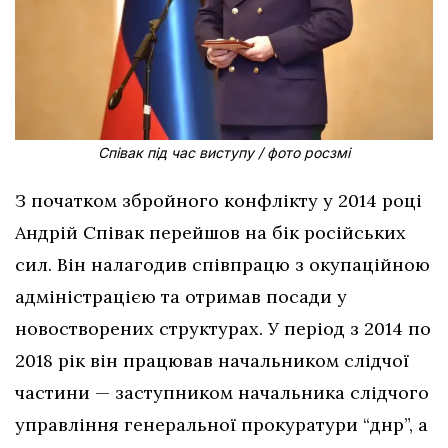
Співак під час виступу / фото росзмі
З початком збройного конфлікту у 2014 році
Андрій Співак перейшов на бік російських
сил. Він налагодив співпрацю з окупаційною
адміністрацією та отримав посади у
новостворених структурах. У період з 2014 по
2018 рік він працював начальником слідчої
частини — заступником начальника слідчого
управління генеральної прокуратури “днр”, а