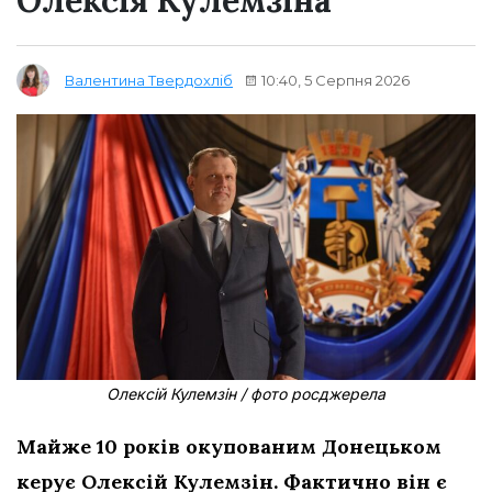
Олексія Кулемзіна
10:40, 5 Серпня 2026
Валентина Твердохліб
Олексій Кулемзін / фото росджерела
Майже 10 років окупованим Донецьком
керує Олексій Кулемзін. Фактично він є