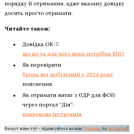
порядку її отримання, адже вказану довідку
досить просто отримати.
Читайте також:
Довідка ОК-7:
що це та для чого вона потрібна ВПО
Як перевірити
бронь від мобілізації у 2024 році
:
пояснення
Як отримати витяг з ЄДР для ФОП
через портал “Дія”:
покрокова інструкція
Бахмут живе тут – підписуйтесь на наш
Телеграм
та
Інстаграм
!