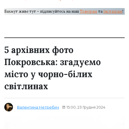
Бахмут живе тут – підписуйтесь на наш
Телеграм
та
Інстаграм
!
5 архівних фото
Покровська: згадуємо
місто у чорно-білих
світлинах
15:00, 23 Грудня 2024
Валентина Нетребич