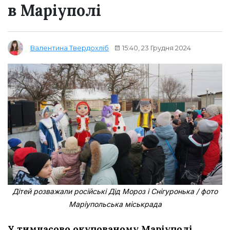
в Маріуполі
15:40, 23 Грудня 2024
Валентина Твердохліб
Дітей розважали російські Дід Мороз і Снігуронька / фото
Маріупольська міськрада
У тимчасово окупованому Маріуполі