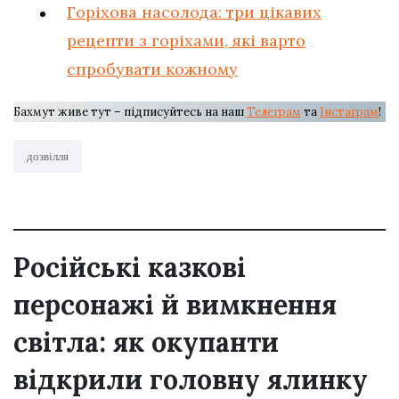
Горіхова насолода: три цікавих
рецепти з горіхами, які варто
спробувати кожному
Бахмут живе тут – підписуйтесь на наш
Телеграм
та
Інстаграм
!
дозвілля
Російські казкові
персонажі й вимкнення
світла: як окупанти
відкрили головну ялинку