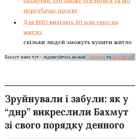
бахмутян: хто зможе оселитися та що
передбачає проєкт
Для ВПО виділять 80 млн євро на
житло:
скільки людей зможуть купити житло
Бахмут живе тут – підписуйтесь на наш
Телеграм
та
Інстаграм
!
Зруйнували і забули: як у
“днр” викреслили Бахмут
зі свого порядку денного