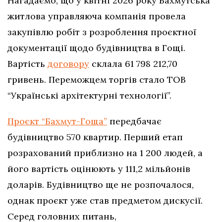
Нагадаємо, що у квітні 2026 року Бахмутська
житлова управляюча компанія провела
закупівлю робіт з розроблення проєктної
документації щодо будівництва в Гощі.
Вартість
договору
склала 61 798 212,70
гривень. Переможцем торгів стало ТОВ
“Українські архітектурні технології”.
Проєкт “Бахмут-Гоща”
передбачає
будівництво 570 квартир. Перший етап
розрахований приблизно на 1 200 людей, а
його вартість оцінюють у 111,2 мільйонів
доларів. Будівництво ще не розпочалося,
однак проєкт уже став предметом дискусії.
Серед головних питань,