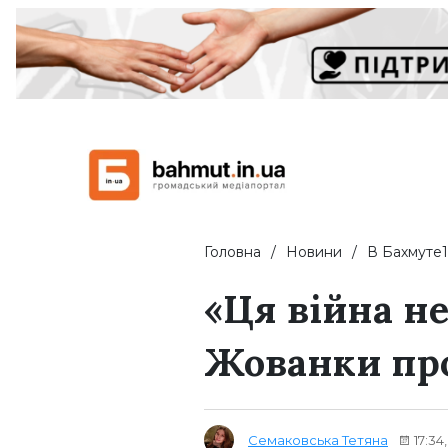
Головна
Новини
В Бахмуте1
«Ця війна не
Жованки пр
Семаковська Тетяна
17:34