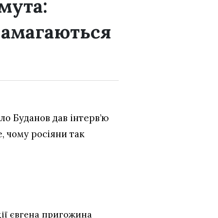
мута:
намагаються
ло Буданов дав інтерв’ю
е, чому росіяни так
ції євгена пригожина