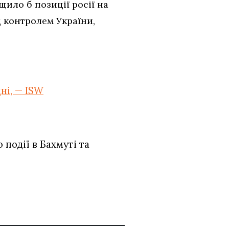
ило б позиції росії на
д контролем України,
ні, — ISW
події в Бахмуті та