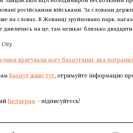
м Зайцівської ВЦА Володимиром Весьолкіним пр
уповані російськими військами. За словами держ
ше на словах. В Жованці зруйновано парк, магаз
е дивлячись на це, там мешкає близько двадцяти
 City
медики врятували ногу бахмутянці, яка потрапил
рам
Бахмут живе тут
, отримуйте інформацію про 
вий
Інстаграм
– підписуйтесь!