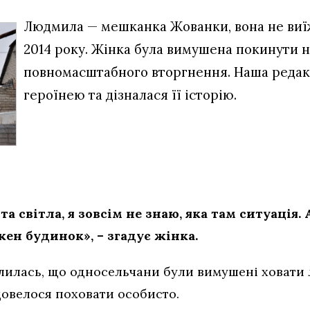
Людмила — мешканка Жованки, вона не виїж
2014 року. Жінка була вимушена покинути 
повномасштабного вторгнення. Наша редакц
героїнею та дізналася її історію.
 та світла, я зовсім не знаю, яка там ситуація
ен будинок», – згадує жінка.
илась, що односельчани були вимушені ховати 
овелося поховати особисто.