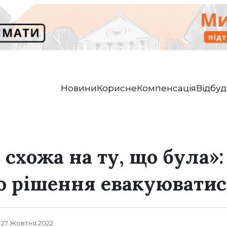
Новини
Корисне
Компенсація
Відбуд
 схожа на ту, що була»
о рішення евакуюватис
, 27 Жовтня 2022