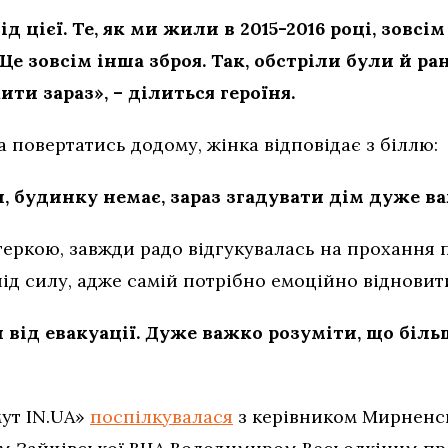
ід цієї. Те, як ми жили в 2015-2016 році, зовсім
Це зовсім інша зброя. Так, обстріли були й ра
ити зараз», – ділиться героїня.
 повертатись додому, жінка відповідає з біллю:
, будинку немає, зараз згадувати дім дуже ва
еркою, завжди радо відгукувалась на прохання 
 під силу, адже самій потрібно емоційно відновит
 від евакуації. Дуже важко розуміти, що більш
мут IN.UA»
поспілкувалася
з керівником Мирненсь