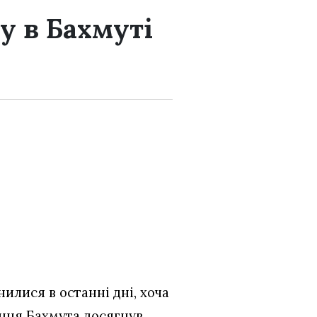
у в Бахмуті
илися в останні дні, хоча
ення Бахмута досягнув