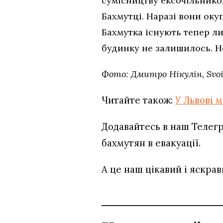
сумісництву ексочільнико
Бахмутці. Наразі вони ок
Бахмутка існують тепер ли
будинку не залишилось. Н
Фото: Дмитро Нікулін, Svoi
Читайте також:
У Львові 
Додавайтесь в наш Телег
бахмутян в евакуації.
А це наш цікавий і яскра