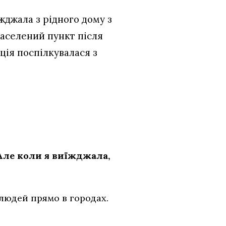
джала з рідного дому з
населений пункт після
ія поспілкувалася з
. Але коли я виїжджала,
людей прямо в городах.