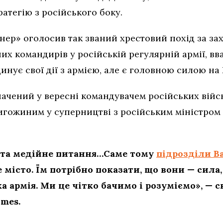
атегію з російського боку.
ер» оголосив так званий хрестовий похід за зах
х командирів у російській регулярній армії, вв
инує свої дії з армією, але є головною силою на
ачений у вересні командувачем російських військ
ригожиним у суперництві з російським міністром
е та медійне питання…Саме тому
підрозділи В
 місто. Їм потрібно показати, що вони — сила
ка армія. Ми це чітко бачимо і розуміємо», — 
imes.