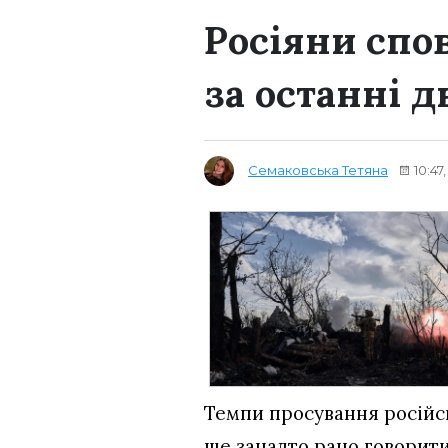
Росіяни спо
за останні д
Семаковська Тетяна
10:47
Темпи просування російськ
ще занадто рано говорити