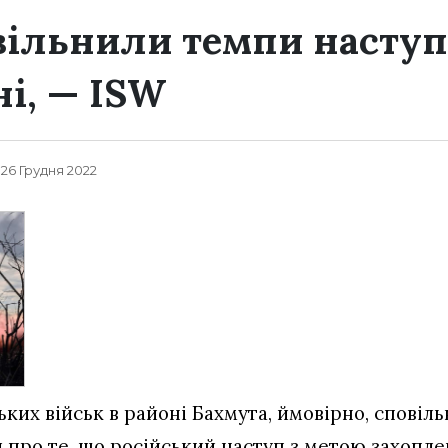
вільнили темпи наступ
ні, — ISW
, 26 Грудня 2022
их військ в районі Бахмута, ймовірно, сповільн
 про те, що російський наступ з метою захопл