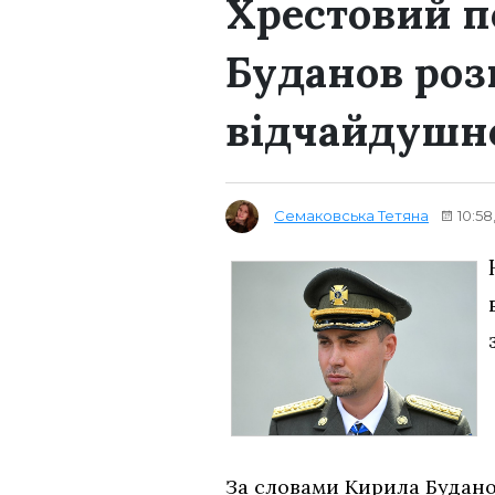
Хрестовий п
Буданов роз
відчайдушно
Семаковська Тетяна
10:58
За словами Кирила Будано