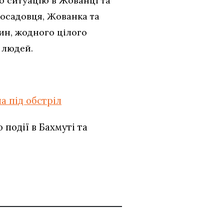
о ситуацію в Жованці та
посадовця, Жованка та
ин, жодного цілого
 людей.
а під обстріл
події в Бахмуті та