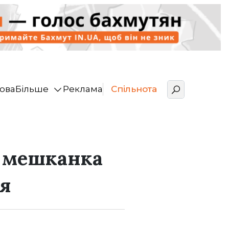
ова
Більше
Реклама
Спільнота
: мешканка
я