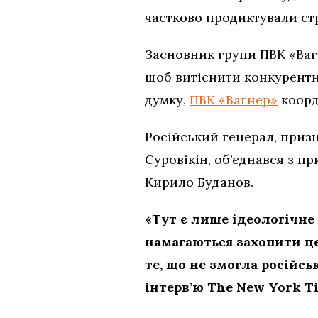
частково продиктували стр
Засновник групи ПВК «Вагн
щоб витіснити конкурентни
думку,
ПВК «Вагнер»
коорд
Російський генерал, призн
Суровікін, об’єднався з п
Кирило Буданов.
«Тут є лише ідеологічн
намагаються захопити це
те, що не змогла російсь
інтерв’ю The New York T