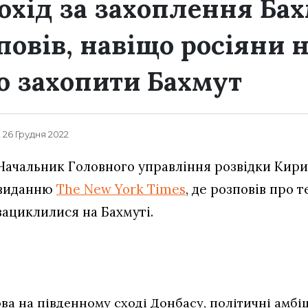
охід за захоплення Бах
повів, навіщо росіяни 
 захопити Бахмут
, 26 Грудня 2022
Начальник Головного управління розвідки Кири
виданню
The New York Times
, де розповів про т
зациклилися на Бахмуті.
ва на південному сході Донбасу, політичні амбі