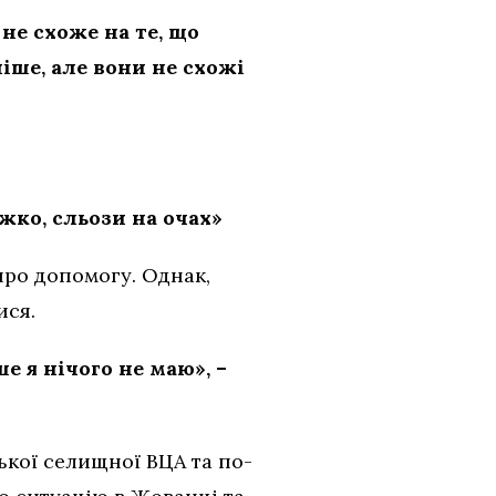
 не схоже на те, що
ніше, але вони не схожі
жко, сльози на очах»
про допомогу. Однак,
ися.
е я нічого не маю», –
кої селищної ВЦА та по-