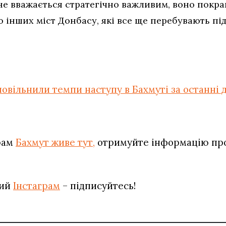
е вважається стратегічно важливим, воно покращ
о інших міст Донбасу, які все ще перебувають пі
повільнили темпи наступу в Бахмуті за останні д
рам
Бахмут живе тут,
отримуйте інформацію про 
вий
Інстаграм
– підписуйтесь!