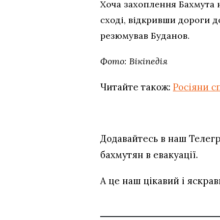
Хоча захоплення Бахмута н
сході, відкривши дороги д
резюмував Буданов.
Фото: Вікіпедія
Читайте також:
Росіяни с
Додавайтесь в наш Телег
бахмутян в евакуації.
А це наш цікавий і яскра