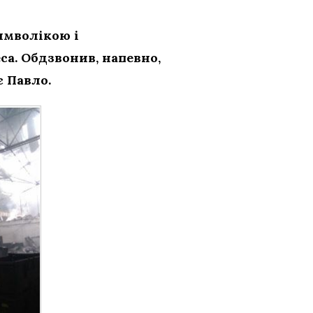
символікою і
са. Обдзвонив, напевно,
є Павло.