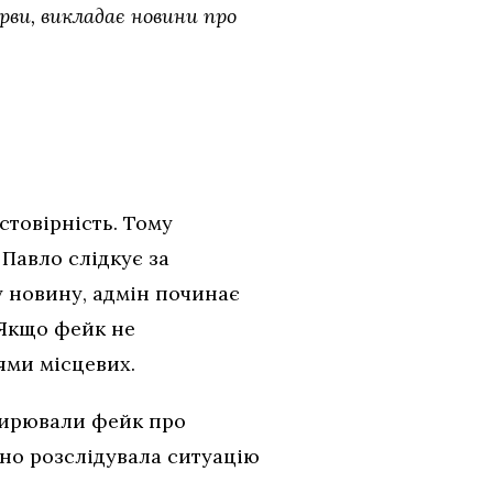
рви, викладає новини про
товірність. Тому
 Павло слідкує за
 новину, адмін починає
 Якщо фейк не
ями місцевих.
оширювали фейк про
но розслідувала ситуацію