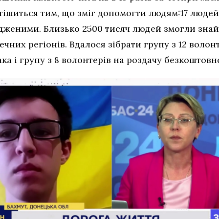
 тішиться тим, що зміг допомогти людям:17 людей
дженими. Близько 2500 тисяч людей змогли знай
печних регіонів. Вдалося зібрати групу з 12 воло
ака і групу з 8 волонтерів на роздачу безкоштовн