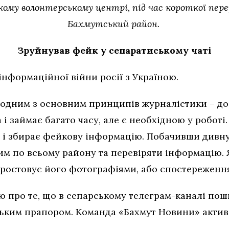
кому волонтерському центрі, під час короткої пере
Бахмутський район.
Зруйнував фейк у сепаратиському чаті
інформаційної війни росії з Україною.
 одним з основним принципів журналістики – дос
 і займає багато часу, але є необхідною у роботі.
і збирає фейкову інформацію. Побачивши дивну
им по всьому району та перевіряти інформацію.
простовує його фотографіями, або спостереженн
рію про те, що в сепарському телеграм-каналі п
ським прапором. Команда «Бахмут Новини» актив