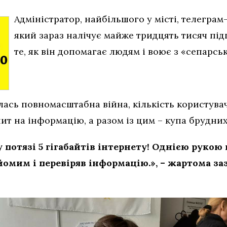
Адміністратор, найбільшого у місті, телегра
який зараз налічує майже тридцять тисяч під
те, як він допомагає людям і воює з «сепарс
лась повномасштабна війна, кількість користува
ит на інформацію, а разом із цим – купа брудни
у потязі 5 гігабайтів інтернету! Однією рукою
омим і перевіряв інформацію.», – жартома за