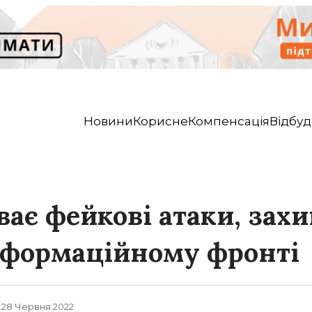
Новини
Корисне
Компенсація
Відбуд
ває фейкові атаки, за
нформаційному фронті
, 28 Червня 2022