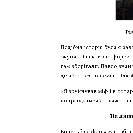
Фот
Подібна історія була с за
окупантів активно форсили
там зберігали. Павло знай
де абсолютно немає ніякої
«Я зруйнував міф і в сепа
виправдатися», – каже Пав
Не лише
Боротьба з фейками і збіль