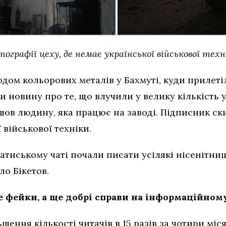
ографії цеху, де немає української військової техн
водом кольорових металів у Бахмуті, куди прилеті
 новину про те, що влучили у велику кількість у
шов людину, яка працює на заводі. Підписник ск
 військової техніки.
ратиському чаті почали писати усілякі нісенітниц
ло Бікетов.
 фейки, а ще добрі справи на інформаційном
шення кількості читачів в 15 разів за чотири міс