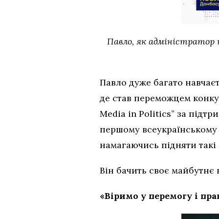
Павло, як адміністратор 
Павло дуже багато навчаєт
де став переможцем конкур
Media in Politics” за підт
першому всеукраїнському ф
намагаючись підняти такі
Він бачить своє майбутнє в
«Віримо у перемогу і пра