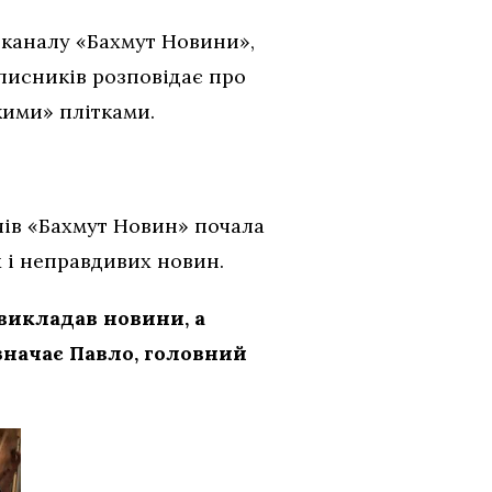
м-каналу «Бахмут Новини»,
писників розповідає про
ькими» плітками.
чів «Бахмут Новин» почала
х і неправдивих новин.
 викладав новини, а
значає Павло, головний