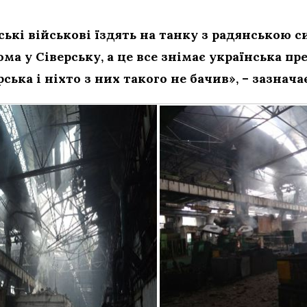
ські військові їздять на танку з радянською 
а у Сіверську, а це все знімає українська пре
ська і ніхто з них такого не бачив», – зазнача