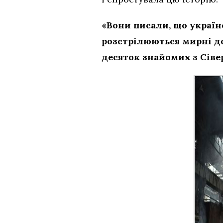
«Вони писали, що україн
розстрілюються мирні дом
десяток знайомих з Сівер