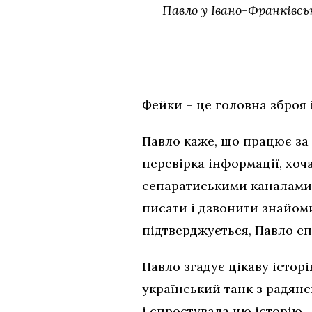
Павло у Івано-Франківсь
Фейки – це головна зброя 
Павло каже, що працює за
перевірка інформації, хоча
сепаратиськими каналами 
писати і дзвонити знайом
підтверджується, Павло с
Павло згадує цікаву істо
український танк з радян
і спростувала цю історію.