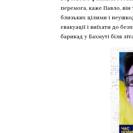
перемога, каже Павло, він
близьких цілими і неушко
евакуації і виїхати до без
барикад у Бахмуті біля літ