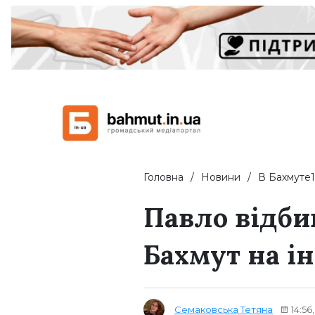
Головна
Новини
В Бахмуте1
Павло відби
Бахмут на і
Семаковська Тетяна
14:56