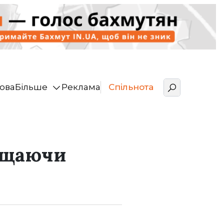
ова
Більше
Реклама
Спільнота
хищаючи