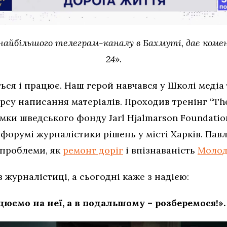
найбільшого телеграм-каналу в Бахмуті, дає ком
24».
ься і працює. Наш герой навчався у Школі медіа 
су написання матеріалів. Проходив тренінг “The 
римки шведського фонду Jarl Hjalmarson Foundatio
орумі журналістики рішень у місті Харків. Павл
 проблеми, як
ремонт доріг
і впізнаваність
Молод
 журналістиці, а сьогодні каже з надією:
цюємо на неї, а в подальшому – розберемося!».