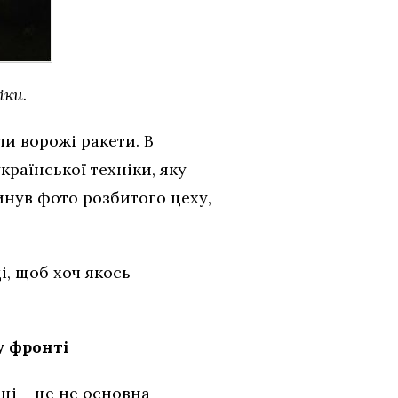
іки.
ли ворожі ракети. В
країнської техніки, яку
инув фото розбитого цеху,
і, щоб хоч якось
у фронті
яці – це не основна