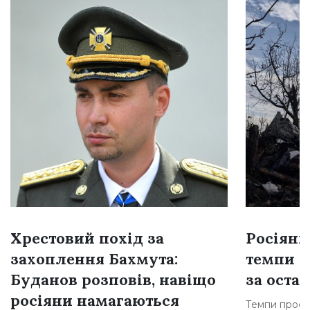
Хрестовий похід за
Росіяни
захоплення Бахмута:
темпи н
Буданов розповів, навіщо
за остан
росіяни намагаються
Темпи просув