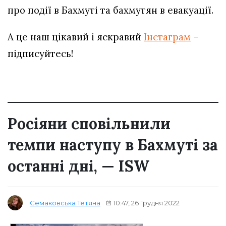
про події в Бахмуті та бахмутян в евакуації.
А це наш цікавий і яскравий
Інстаграм
–
підписуйтесь!
Росіяни сповільнили
темпи наступу в Бахмуті за
останні дні, — ISW
10:47, 26 Грудня 2022
Семаковська Тетяна