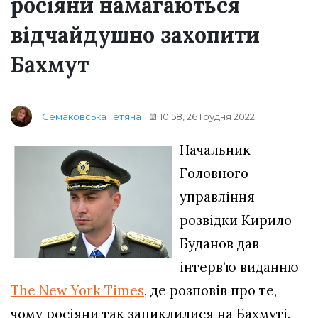
росіяни намагаються
відчайдушно захопити
Бахмут
10:58, 26 Грудня 2022
Семаковська Тетяна
Начальник
Головного
управління
розвідки Кирило
Буданов дав
інтерв’ю виданню
The New York Times
, де розповів про те,
чому росіяни так зациклилися на Бахмуті.