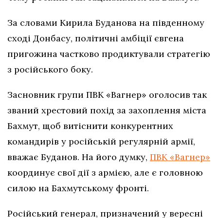
За словами Кирила Буданова на південному
сході Донбасу, політичні амбіції євгена
пригожина частково продиктували стратегію
з російського боку.
Засновник групи ПВК «Вагнер» оголосив так
званий хрестовий похід за захоплення міста
Бахмут, щоб витіснити конкурентних
командирів у російській регулярній армії,
вважає Буданов. На його думку,
ПВК «Вагнер»
координує свої дії з армією, але є головною
силою на Бахмутському фронті.
Російський генерал, призначений у вересні