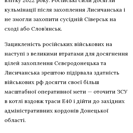
влітку 2022 року. Російські сили досягли
кульмінації після захоплення Лисичанська і
не змогли захопити сусідній Сіверськ на
сході або Слов’янськ.
Зацикленість російських військових на
наступі з великими втратами для досягнення
цілей захоплення Сєвєродонецька та
Лисичанська зрештою підірвала здатність
військових рф досягти своєї більш
масштабної оперативної мети — оточити ЗСУ
в котлі вздовж траси Е40 і дійти до західних
адміністративних кордонів Донецької
області.