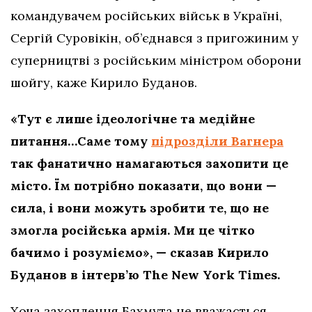
командувачем російських військ в Україні,
Сергій Суровікін, об’єднався з пригожиним у
суперництві з російським міністром оборони
шойгу, каже Кирило Буданов.
«Тут є лише ідеологічне та медійне
питання…Саме тому
підрозділи Вагнера
так фанатично намагаються захопити це
місто. Їм потрібно показати, що вони —
сила, і вони можуть зробити те, що не
змогла російська армія. Ми це чітко
бачимо і розуміємо», — сказав Кирило
Буданов в інтерв’ю The New York Times.
Хоча захоплення Бахмута не вважається