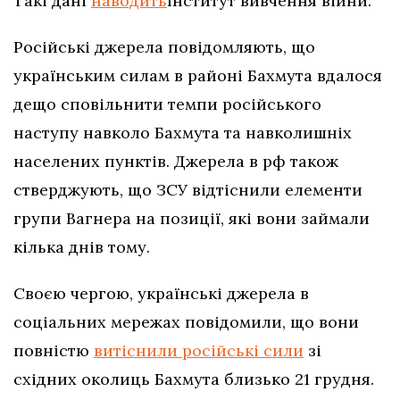
Такі дані
наводить
Інститут вивчення війни.
Російські джерела повідомляють, що
українським силам в районі Бахмута вдалося
дещо сповільнити темпи російського
наступу навколо Бахмута та навколишніх
населених пунктів. Джерела в рф також
стверджують, що ЗСУ відтіснили елементи
групи Вагнера на позиції, які вони займали
кілька днів тому.
Своєю чергою, українські джерела в
соціальних мережах повідомили, що вони
повністю
витіснили російські сили
зі
східних околиць Бахмута близько 21 грудня.