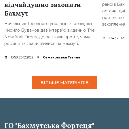
відчайдушно захопити
районі Бахму
останні дні,
Бахмут
про те, що р
Начальник Головного управління розвідки
захоплення [
Кирило Буданов дав інтерв’ю виданню The
New York Times, де розповів про те, чому
10:47, 26.12.20
росіяни так зациклилися на Бахмуті.
10:58, 26.12.2022
Семаковська Тетяна
БІЛЬШЕ МАТЕРІАЛІВ
ГО "Бахмутська Фортеця"