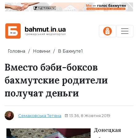
Головна
Новини
В Бахмуте1
Вместо бэби-боксов
бахмутские родители
получат деньги
13:36, 8 Жовтня 2019
Семаковська Тетяна
Донецкая