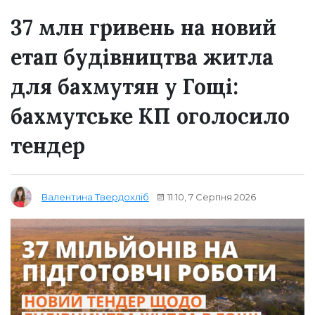
37 млн гривень на новий
етап будівництва житла
для бахмутян у Гощі:
бахмутське КП оголосило
тендер
11:10, 7 Серпня 2026
Валентина Твердохліб