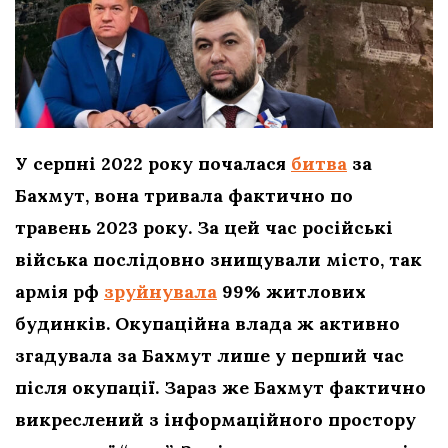
У серпні 2022 року почалася
битва
за
Бахмут, вона тривала фактично по
травень 2023 року. За цей час російські
війська послідовно знищували місто, так
армія рф
зруйнувала
99% житлових
будинків. Окупаційна влада ж активно
згадувала за Бахмут лише у перший час
після окупації. Зараз же Бахмут фактично
викреслений з інформаційного простору