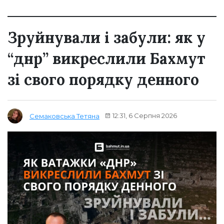
Зруйнували і забули: як у
“днр” викреслили Бахмут
зі свого порядку денного
12:31, 6 Серпня 2026
Семаковська Тетяна