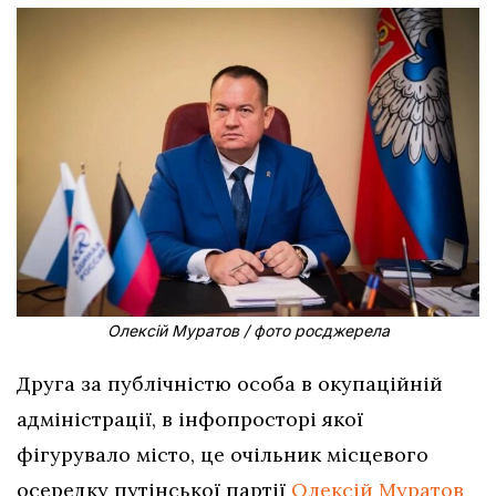
Олексій Муратов / фото росджерела
Друга за публічністю особа в окупаційній
адміністрації, в інфопросторі якої
фігурувало місто, це очільник місцевого
осередку путінської партії
Олексій Муратов