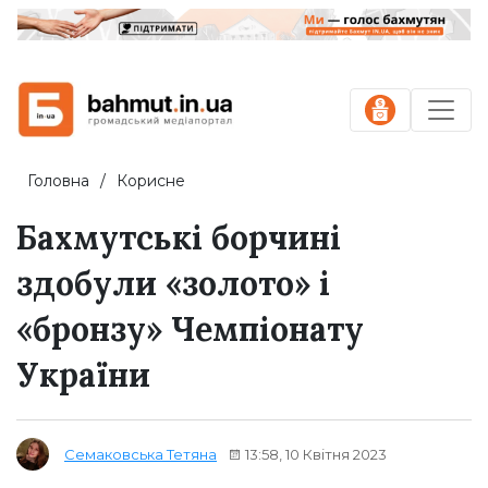
Головна
Корисне
Бахмутські борчині
здобули «золото» і
«бронзу» Чемпіонату
України
13:58, 10 Квітня 2023
Семаковська Тетяна