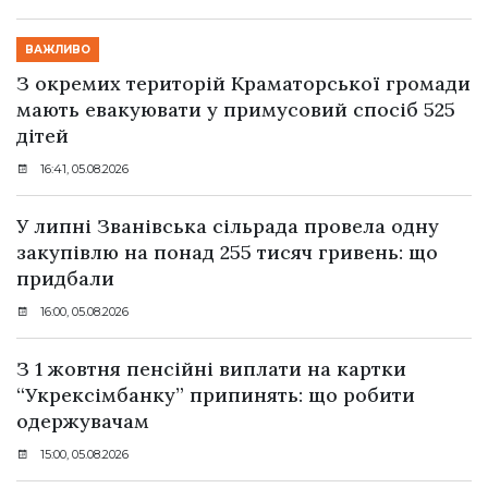
ВАЖЛИВО
З окремих територій Краматорської громади
мають евакуювати у примусовий спосіб 525
дітей
16:41, 05.08.2026
У липні Званівська сільрада провела одну
закупівлю на понад 255 тисяч гривень: що
придбали
16:00, 05.08.2026
З 1 жовтня пенсійні виплати на картки
“Укрексімбанку” припинять: що робити
одержувачам
15:00, 05.08.2026