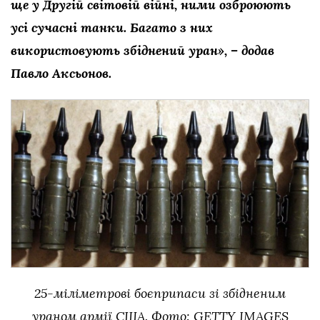
ще у Другій світовій війні, ними озброюють
усі сучасні танки. Багато з них
використовують збіднений уран», – додав
Павло Аксьонов.
25-міліметрові боєприпаси зі збідненим
ураном армії США. Фото: GETTY IMAGES