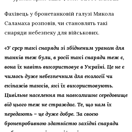
Фахівець у бронетанковій галузі Микола
Саламаха розповів, чи становлять такі
снаряди небезпеку для військових.
«У срср такі снаряди зі збідненим ураном для
танків теж були, в росії такі снаряди теж є,
вона їх навіть використовує в Україні. Це не є
чимось дуже небезпечним для екології чи
екіпажів танків, які їх використовують.
Цивільне населення та навколишнє середовище
від цього теж не страждає. Те, що нам їх
передають – це дуже добре. За своєю
бронепробивною здатністю західні снаряди