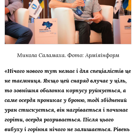
Микола Саламаха. Фото: Арміяінформ
«Нічого нового тут немає і для спеціалістів це
не таємниця. Якщо цей снаряд влучає у ціль,
то зовнішня оболонка корпусу руйнується, а
саме осердя проникає у броню, тоді збіднений
уран стискується, він нагрівається і починає
горіти, осердя розривається. Після цього
вибуху і горіння нічого не залишається. Рівень