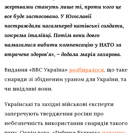
жертвами стануть лише ті, проти кого це
все буде застосовано. У Югославії
постраждали насамперед натівські солдати,
зокрема італійці. Потім вони довго
намагалися вибити компенсацію у НАТО за
втрачене здоров’я», – додала марія захарова.
Видання «BBC Україна»
розбиралося
, що таке
снаряди зі збідненим ураном для України, та
чи шкідливі вони.
Українські та західні військові експерти
заперечують твердження росіян про
небезпечність використання снарядів такого
типу. Окрім того, «Defense Express»
пояснює
,