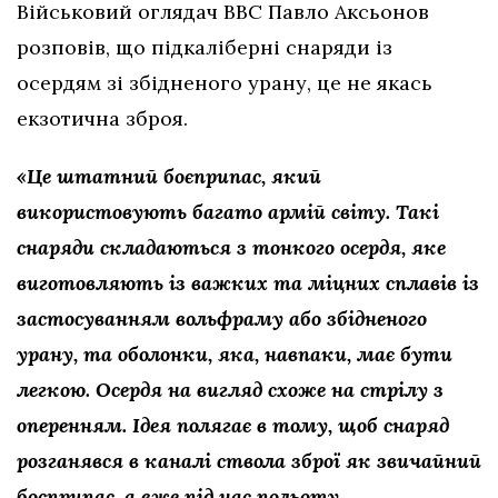
Військовий оглядач BBC Павло Аксьонов
розповів, що підкаліберні снаряди із
осердям зі збідненого урану, це не якась
екзотична зброя.
«Це штатний боєприпас, який
використовують багато армій світу. Такі
снаряди складаються з тонкого осердя, яке
виготовляють із важких та міцних сплавів із
застосуванням вольфраму або збідненого
урану, та оболонки, яка, навпаки, має бути
легкою. Осердя на вигляд схоже на стрілу з
оперенням. Ідея полягає в тому, щоб снаряд
розганявся в каналі ствола зброї як звичайний
боєприпас, а вже під час польоту,