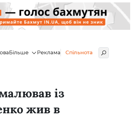
ова
Більше
Реклама
Спільнота
 малював із
енко жив в