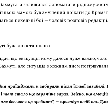
 Бахмута, а залишився допомагати рідному місту
літньою мамою був змушений поїхати до Крамато
аться пекельні бої — чоловік розповів редакції
ті була до останнього
ає, що евакуація йому далося дуже важко, чоло
ахмуті, але ситуація з кожним днем погіршувалас
дня приїжджали й забирали після їхньої загибелі.
і там стало ще гарячіше зараз. Звісно, що емоці
ле довелося це зробити”, — пригадує події пан Дм