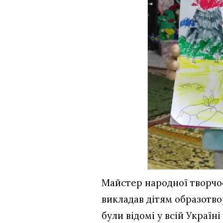
Майстер народної творчо
викладав дітям образотво
були відомі у всій Україн