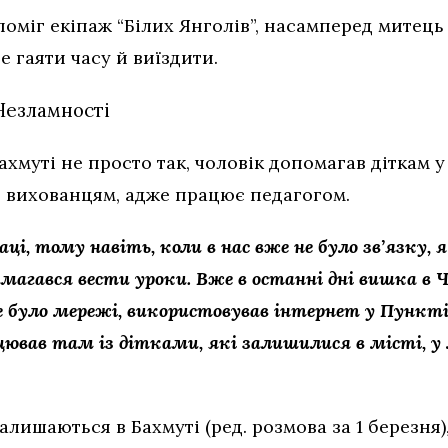
оміг екіпаж “Білих Янголів”, насамперед митець
е гаяти часу й виїздити.
Незламності
хмуті не просто так, чоловік допомагав діткам у
 вихованцям, адже працює педагогом.
і, тому навіть, коли в нас вже не було зв’язку, я 
магався вести уроки. Вже в останні дні вишка в Ч
не було мережі, використовував інтернет у Пункті
вав там із дітками, які залишилися в місті, у м
залишаються в Бахмуті (ред. розмова за 1 березня),