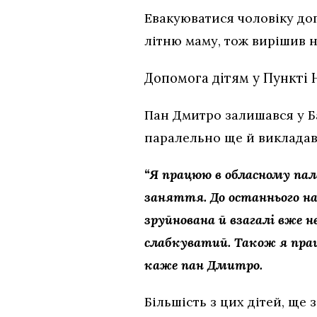
Евакуюватися чоловіку доп
літню маму, тож вирішив н
Допомога дітям у Пункті 
Пан Дмитро залишався у Ба
паралельно ще й викладав
“Я працюю в обласному палац
заняття. До останнього на
зруйнована й взагалі вже 
слабкуватий. Також я працю
каже пан Дмитро.
Більшість з цих дітей, ще 