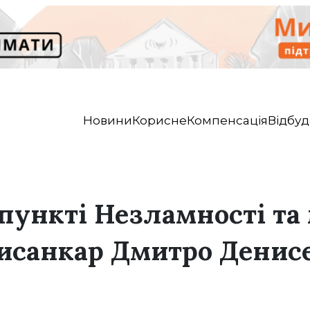
Новини
Корисне
Компенсація
Відбуд
пункті Незламності та
писанкар Дмитро Денис