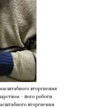
омасштабного вторгнення
чарством – його роботи
номасштабного вторгнення