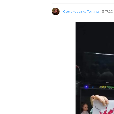
Семаковська Тетяна
17:27