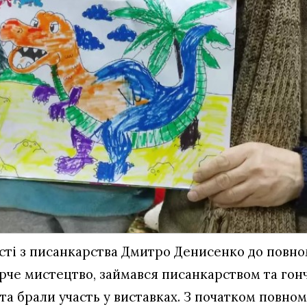
сті з писанкарства Дмитро Денисенко до повн
рче мистецтво, займався писанкарством та гон
і та брали участь у виставках. З початком пов