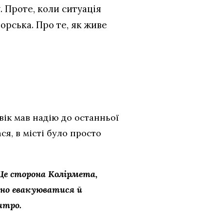
. Проте, коли ситуація
рська. Про те, як живе
.
вік мав надію до останньої
я, в місті було просто
 Це сторона Колірмета,
йно евакуюватися й
итро.