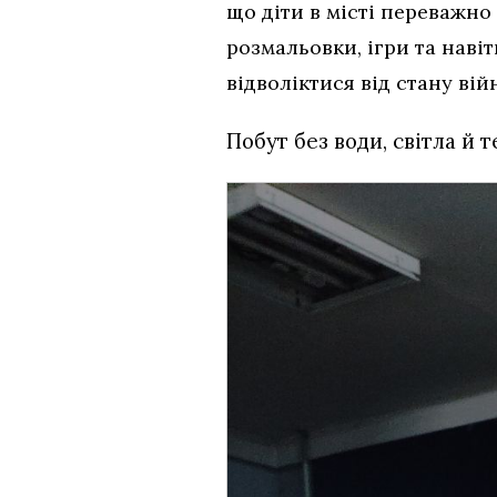
що діти в місті переважно
розмальовки, ігри та наві
відволіктися від стану вій
Побут без води, світла й 