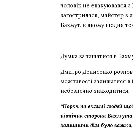
чоловік не евакуювався з
загострилася, майстер з 
Бахмут, в якому щодня точ
Думка залишатися в Бахму
Дмитро Денисенко розповід
можливості залишатися в Б
небезпечно знаходитися.
“Поруч на вулиці людей що
північна сторона Бахмута 
залишити дім було важко, а