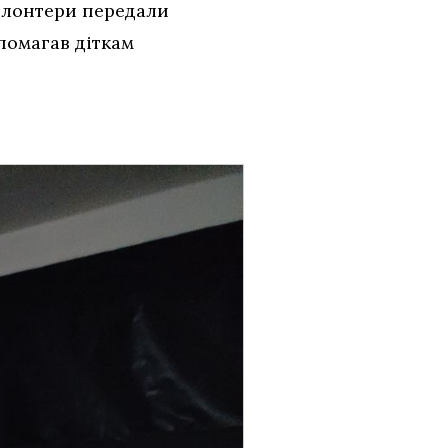
волонтери передали
опомагав діткам