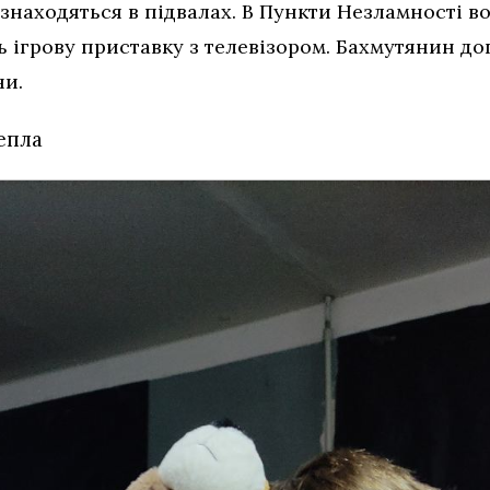
 знаходяться в підвалах. В Пункти Незламності 
ть ігрову приставку з телевізором. Бахмутянин д
ни.
тепла