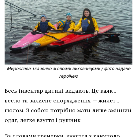
Мирослава Ткаченко зі своїми вихованцями / фото надане
героїнею
Весь інвентар дитині видають. Це каяк і
весло та захисне спорядження — жилет і
шолом. З собою потрібно мати лише змінний
одяг, легке взуття і рушник.
За словами тренерки, заняття з кануполо