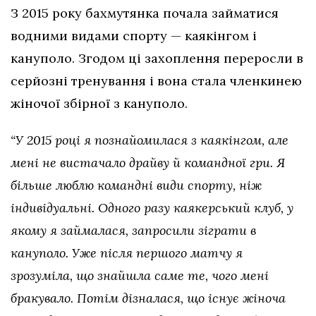
З 2015 року бахмутянка почала займатися
водними видами спорту — каякінгом і
кануполо. Згодом ці захоплення переросли в
серйозні тренування і вона стала членкинею
жіночої збірної з кануполо.
“У 2015 році я познайомилася з каякінгом, але
мені не вистачало драйву й командної гри. Я
більше люблю командні види спорту, ніж
індивідуальні. Одного разу каякерський клуб, у
якому я займалася, запросили зіграти в
кануполо. Уже після першого матчу я
зрозуміла, що знайшла саме те, чого мені
бракувало. Потім дізналася, що існує жіноча