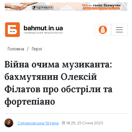
Головна
Герої
Війна очима музиканта:
бахмутянин Олексій
Філатов про обстріли та
фортепіано
18:29, 25 Січня 2023
Семаковська Тетяна