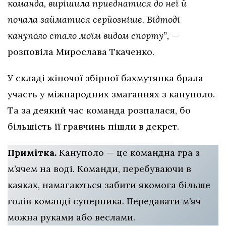
команда, вирішила приєднатися до неї й
почала займатися серйозніше. Відтоді
кануполо стало моїм видом спорту”,
—
розповіла Мирослава Ткаченко.
У складі жіночої збірної бахмутянка брала
участь у міжнародних змаганнях з кануполо.
Та за деякий час команда розпалася, бо
більшість її гравчинь пішли в декрет.
Примітка.
Кануполо — це командна гра з
м’ячем на воді. Команди, перебуваючи в
каяках, намагаються забити якомога більше
голів команді суперника. Передавати м’яч
можна руками або веслами.