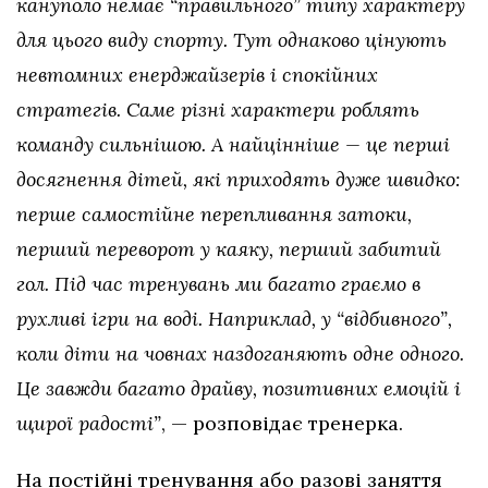
кануполо немає “правильного” типу характеру
для цього виду спорту. Тут однаково цінують
невтомних енерджайзерів і спокійних
стратегів. Саме різні характери роблять
команду сильнішою. А найцінніше — це перші
досягнення дітей, які приходять дуже швидко:
перше самостійне перепливання затоки,
перший переворот у каяку, перший забитий
гол. Під час тренувань ми багато граємо в
рухливі ігри на воді. Наприклад, у “відбивного”,
коли діти на човнах наздоганяють одне одного.
Це завжди багато драйву, позитивних емоцій і
щирої радості”
, — розповідає тренерка.
На постійні тренування або разові заняття