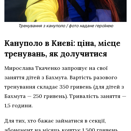
Тренування з кануполо / фото надане героїнею
Кануполо в Києві: ціна, місце
тренувань, як долучитися
Мирослава Ткаченко запрошує на свої
заняття дітей з Бахмута. Вартість разового
тренування складає 350 гривень (для дітей з
Бахмута — 250 гривень). Тривалість заняття —
1,5 години.
Для тих, хто бажає займатися в секції,
абонемент на місяць коштує 1 500 гривень.