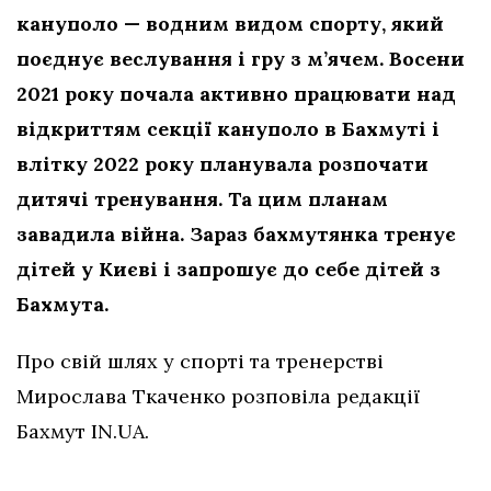
кануполо — водним видом спорту, який
поєднує веслування і гру з м’ячем. В
осени
2021 року почала активно працювати над
відкриттям секції кануполо в Бахмуті
і
влітку 2022 року планувала розпочати
дитячі тренування. Та цим планам
завадила війна. Зараз бахмутянка тренує
дітей у Києві і запрошує до себе дітей з
Бахмута.
Про свій шлях у спорті та тренерстві
Мирослава Ткаченко розповіла редакції
Бахмут IN.UA.