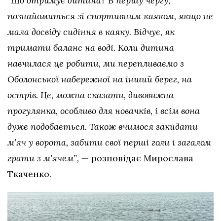
“Що отримує дитина? В першу чергу,
познайомиться зі спортивним каяком, якщо не
мала досвіду сидіння в каяку. Відчує, як
тримати баланс на воді. Коли дитина
навчилася це робити, ми перепливаємо з
Оболонської набережної на інший берег, на
острів. Це, можна сказати, дивовижна
прогулянка, особливо для новачків, і всім вона
дуже подобається. Також вчимося закидати
м’яч у ворота, забити свої перші голи і загалом
грати з м’ячем”,
— розповідає Мирослава
Ткаченко.