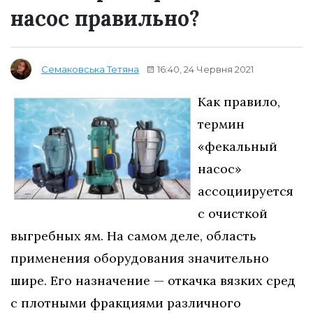
насос правильно?
16:40, 24 Червня 2021
Семаковська Тетяна
Как правило,
термин
«фекальный
насос»
ассоциируется
с очисткой
выгребных ям. На самом деле, область
применения оборудования значительно
шире. Его назначение — откачка вязких сред
с плотными фракциями различного