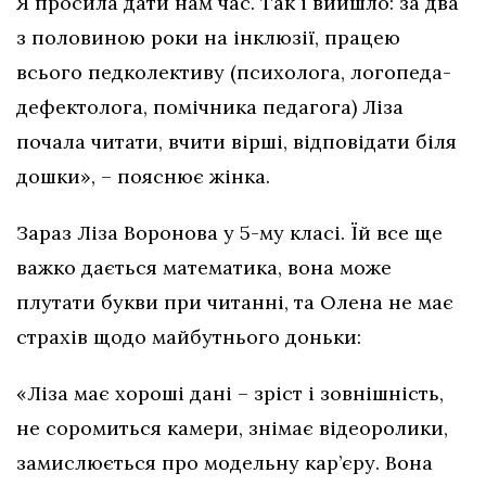
Я просила дати нам час. Так і вийшло: за два
з половиною роки на інклюзії, працею
всього педколективу (психолога, логопеда-
дефектолога, помічника педагога) Ліза
почала читати, вчити вірші, відповідати біля
дошки», – пояснює жінка.
Зараз Ліза Воронова у 5-му класі. Їй все ще
важко дається математика, вона може
плутати букви при читанні, та Олена не має
страхів щодо майбутнього доньки:
«Ліза має хороші дані – зріст і зовнішність,
не соромиться камери, знімає відеоролики,
замислюється про модельну кар’єру. Вона