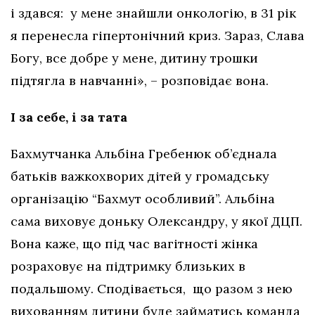
і здався: у мене знайшли онкологію, в 31 рік
я перенесла гіпертонічний криз. Зараз, Слава
Богу, все добре у мене, дитину трошки
підтягла в навчанні», – розповідає вона.
І за себе, і за тата
Бахмутчанка Альбіна Гребенюк об’єднала
батьків важкохворих дітей у громадську
організацію “Бахмут особливий”. Альбіна
сама виховує доньку Олександру, у якої ДЦП.
Вона каже, що під час вагітності жінка
розраховує на підтримку близьких в
подальшому. Сподівається, що разом з нею
вихованням дитини буде займатись команда