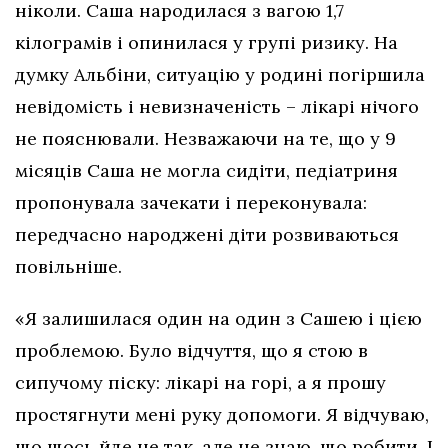
ніколи. Саша народилася з вагою 1,7
кілограмів і опинилася у групі ризику. На
думку Альбіни, ситуацію у родині погіршила
невідомість і невизначеність – лікарі нічого
не пояснювали. Незважаючи на те, що у 9
місяців Саша не могла сидіти, педіатриня
пропонувала зачекати і переконувала:
передчасно народжені діти розвиваються
повільніше.
«Я залишилася один на один з Сашею і цією
проблемою. Було відчуття, що я стою в
сипучому піску: лікарі на горі, а я прошу
простягнути мені руку допомоги. Я відчуваю,
що щось йде не так, але не знаю, що робити. І