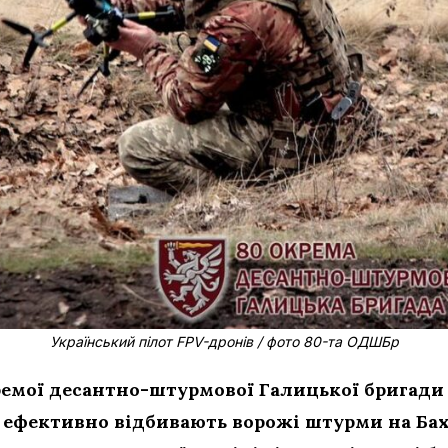
Український пілот FPV-дронів / фото 80-та ОДШБр
ремої десантно-штурмової Галицької бригади
а ефективно відбивають ворожі штурми на Ба