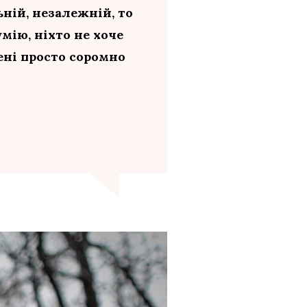
ьній, незалежній, то
мію, ніхто не хоче
ені просто соромно