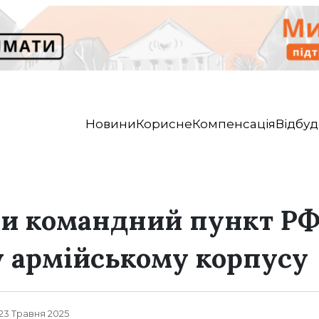
Новини
Корисне
Компенсація
Відбуд
 командний пункт РФ 
у армійському корпусу
, 23 Травня 2025