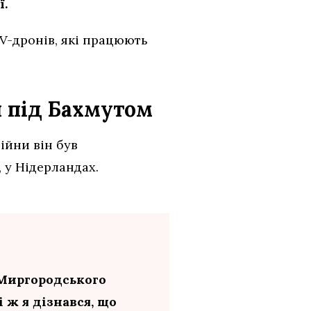
ї.
PV-дронів, які працюють
н під Бахмутом
ійни він був
 у Нідерландах.
 Миргородського
 ж я дізнався, що