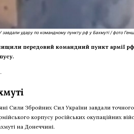
 завдали удару по командному пункту рф у Бахмуті / фото Ген
нищили передовий командний пункт армії рф 
пусу.
.
хмуті
тряні Сили Збройних Сил України завдали точног
рмійського корпусу російських окупаційних війс
хмуті на Донеччині.