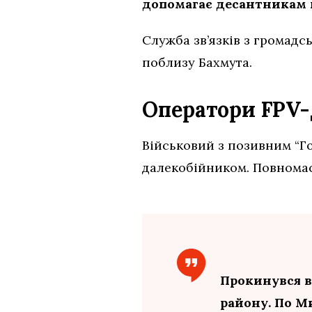
допомагає десантникам н
Служба зв’язків з громад
поблизу Бахмута.
Оператори FPV-
Військовий з позивним “Гог
далекобійником. Повномас
Прокинувся в
району. По Ми