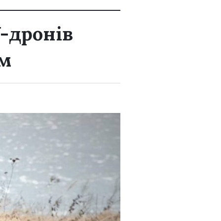
V-дронів
ом