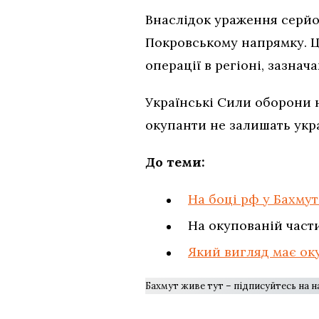
Внаслідок ураження серйо
Покровському напрямку. Ц
операції в регіоні, зазнач
Українські Сили оборони 
окупанти не залишать укр
До теми:
На боці рф у Бахмут
На окупованій час
Який вигляд має ок
Бахмут живе тут – підписуйтесь на 