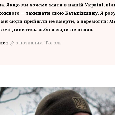
на. Якщо ми хочемо жити в нашій Україні, віл
 кожного — захищати свою Батьківщину. Я розу
 ми сюди прийшли не вмерти, а перемогти! М
в очі дивитись, якби я сюди не пішов,
ілот
// з позивним “Гоголь”