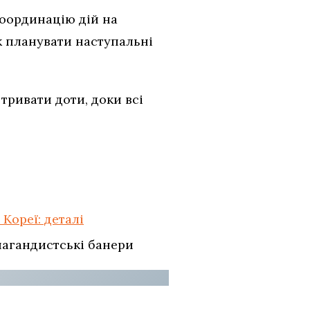
оординацію дій на
к планувати наступальні
тривати доти, доки всі
 Кореї: деталі
опагандистські банери