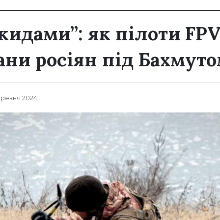
скидами”: як пілоти FP
ни росіян під Бахмут
Березня 2024