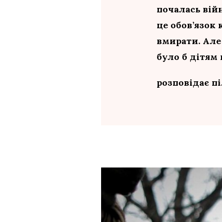
почалась вій
це обов’язок
вмирати. Але
було б дітям 
розповідає п