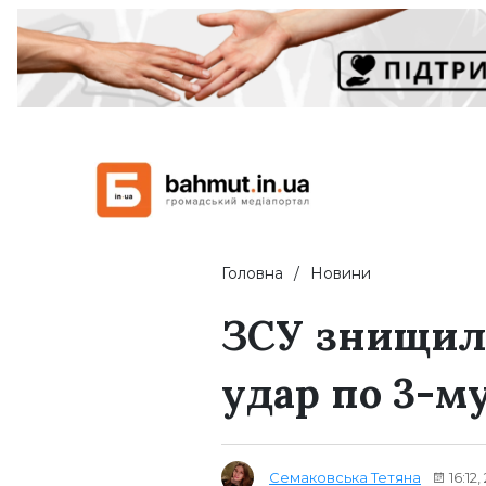
Головна
Новини
ЗСУ знищили
удар по 3-м
Семаковська Тетяна
16:12