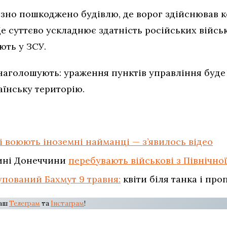
зно пошкоджено будівлю, де ворог здійснював к
е суттєво ускладнює здатність російських війсь
ають у ЗСУ.
наголошують: ураження пунктів управління буде 
аїнську територію.
і воюють іноземні найманці — з’явилось відео
тині Донеччини
перебувають військові з Північної
упований Бахмут 9 травня:
квіти біля танка і пр
наш
Телеграм
та
Інстаграм
!