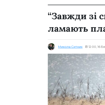
“Завжди зі 
ламають пла
Микола Ситник
12:00, 16 