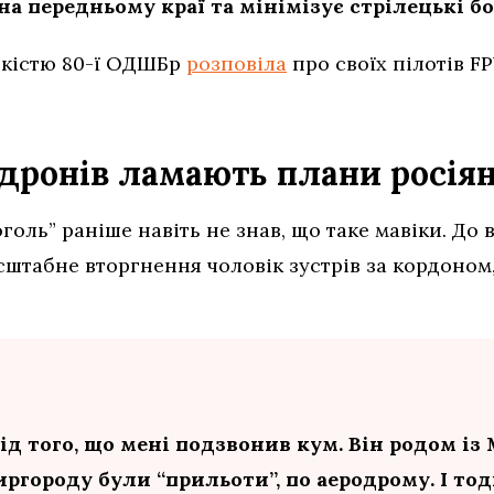
а передньому краї та мінімізує стрілецькі бо
ськістю 80-ї ОДШБр
розповіла
про своїх пілотів F
дронів ламають плани росія
оль” раніше навіть не знав, що таке мавіки. До в
штабне вторгнення чоловік зустрів за кордоном,
ід того, що мені подзвонив кум. Він родом із
ргороду були “прильоти”, по аеродрому. І тоді