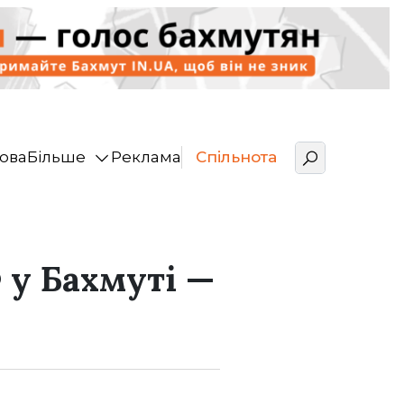
ова
Більше
Реклама
Спільнота
у Бахмуті —