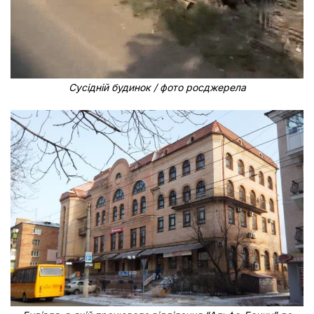
Сусідній будинок / фото росджерела