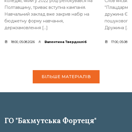
коледжі, який у 2022 році релокувався на
Слов’янська,
Полтавщину, триває вступна кампанія.
“Плацдарм”.
Навчальний заклад вже закрив набір на
дружина Євге
бюджетну форму навчання,
пошукового 
держзамовлення […]
Дружина […]
18:00, 05.08.2026
Валентина Твердохліб
17:00, 05.08.2
БІЛЬШЕ МАТЕРІАЛІВ
ГО "Бахмутська Фортеця"