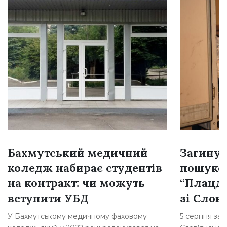
Бахмутський медичний
Загинув
коледж набирає студентів
пошуков
на контракт: чи можуть
“Плацд
вступити УБД
зі Слов
У Бахмутському медичному фаховому
5 серпня заг