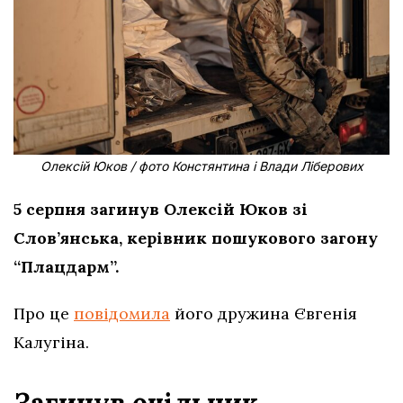
Олексій Юков / фото Констянтина і Влади Ліберових
5 серпня загинув Олексій Юков зі
Слов’янська, керівник пошукового загону
“Плацдарм”.
Про це
повідомила
його дружина Євгенія
Калугіна.
Загинув очільник