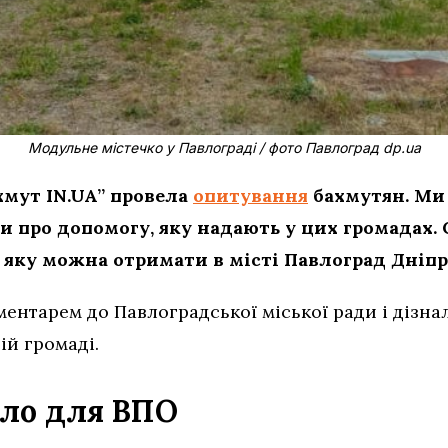
Модульне містечко у Павлограді / фото Павлоград dp.ua
хмут IN.UA” провела
опитування
бахмутян. Ми
ти про допомогу, яку надають у цих громадах.
 яку можна отримати в місті Павлоград Дніпр
ментарем до Павлоградської міської ради і дізна
ій громаді.
тло для ВПО