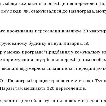
ть місця компактного розміщення переселенців,
ьому люди, які евакуювалися до Павлограда, мо
го проживання переселенців налічує 30 квартир
труйованому будинку на вул. Ливарна, 18;
р у межах програми “Придбання у комунальну вл
е користування внутрiшньо перемiщеним особам н
и визнанi вiдумерлою спадщиною і переданi до к
 в Павлограді працює транзитне містечко. Тут
 Наразi там мешкають 320 переселенців.
ває робота щодо облаштування нових місць для п