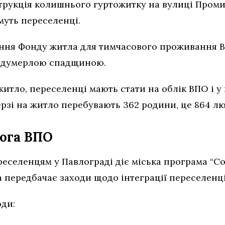
трукцiя колишнього гуртожитку на вулиці Промис
муть переселенці.
ення Фонду житла для тимчасового проживання 
відумерлою спадщиною.
тло, переселенці мають стати на облік ВПО і у 
черзі на житло перебувають 362 родини, це 864 л
ога ВПО
еселенцям у Павлограді діє мicька програма “С
а передбачає заходи щодо iнтеграцiї переселенці
оди: