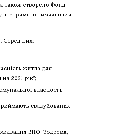
 а також створено Фонд
жуть отримати тимчасовий
. Серед них:
аснiсть житла для
а 2021 piк”;
омунальної власностi.
 приймають евакуйованих
роживання ВПО. Зокрема,