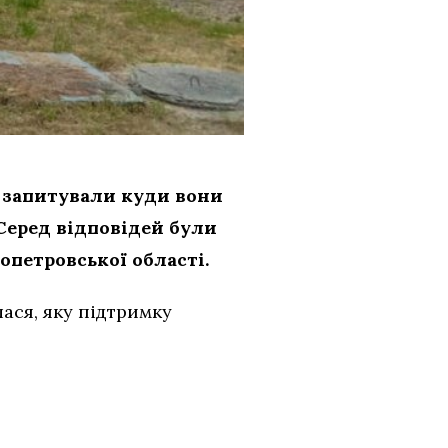
 запитували куди вони
 Серед відповідей були
опетровської області.
лася, яку підтримку