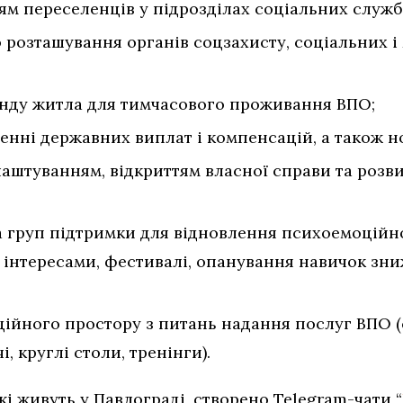
ям переселенцiв у пiдроздiлах соцiальних служб
розташування органiв соцзахисту, соцiальних і
нду житла для тимчасового проживання ВПО;
енні державних виплат і компенсацій, а також н
аштуванням, вiдкриттям власної справи та розв
а груп пiдтримки для вiдновлення психоемоцiйн
а iнтересами, фестивалi, опанування навичок з
iйного простору з питань надання послуг ВПО (с
i, круглi столи, тренiнги).
кі живуть у Павлоградi, створено Telegram-чати “