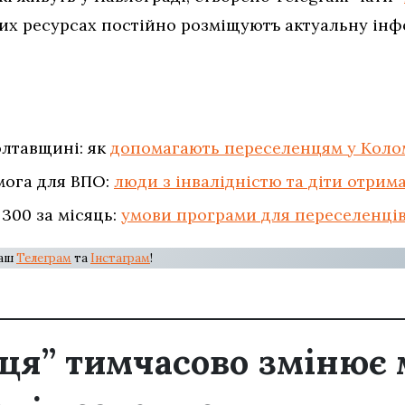
 цих ресурсах постiйно розмiщуютъ актуальну iнф
лтавщині: як
допомагають переселенцям у Коло
мога для ВПО:
люди з інвалідністю та діти отрим
300 за місяць:
умови програми для переселенці
наш
Телеграм
та
Інстаграм
!
ця” тимчасово змінює