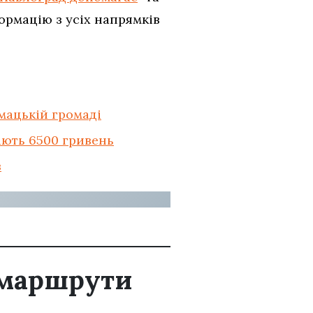
ормацiю з ycix напрямкiв
мацькій громаді
ають 6500 гривень
в
 маршрути