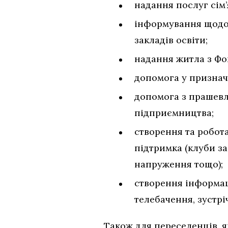
надання послуг сiм’
iнформування щодо 
закладiв освiти;
надання житла з Фо
допомога у признач
допомога з прашевл
пiдприємництва;
створення та робот
пiдтримка (клуби з
напруження тощо);
створення iнформац
телебачення, зустрiч
Також для переселенців, я