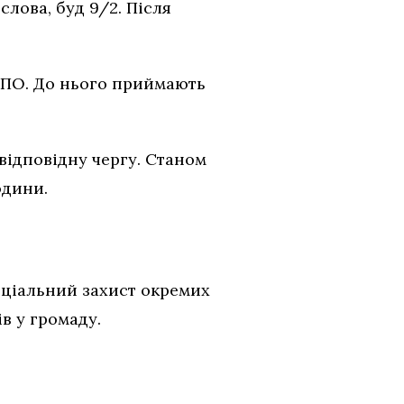
лова, буд 9/2. Після
ВПО. До нього приймають
відповідну чергу. Станом
юдини.
оцiальний захист окремих
в у громаду.