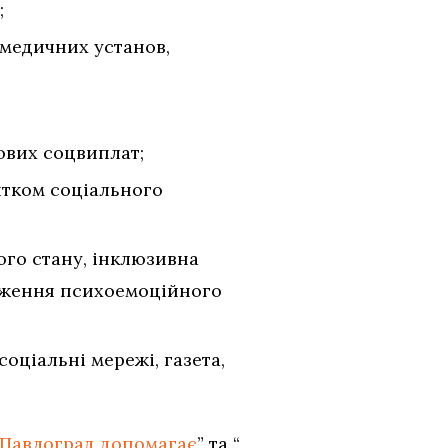
;
 медичних установ,
ових соцвиплат;
итком соцiального
ого стану, iнклюзивна
ниження психоемоцiйного
оцiальнi мережi, газета,
Павлоград допомагає
” та “