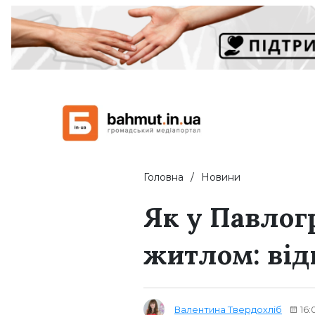
Головна
Новини
Як у Павлог
житлом: від
Валентина Твердохліб
16: