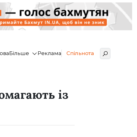
ова
Більше
Реклама
Спільнота
омагають із