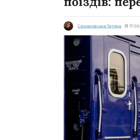
поїздів: пер
Семаковська Тетяна
17:00