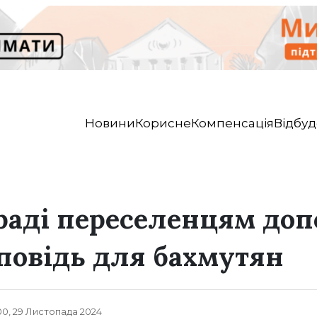
Новини
Корисне
Компенсація
Відбуд
раді переселенцям доп
повідь для бахмутян
00, 29 Листопада 2024