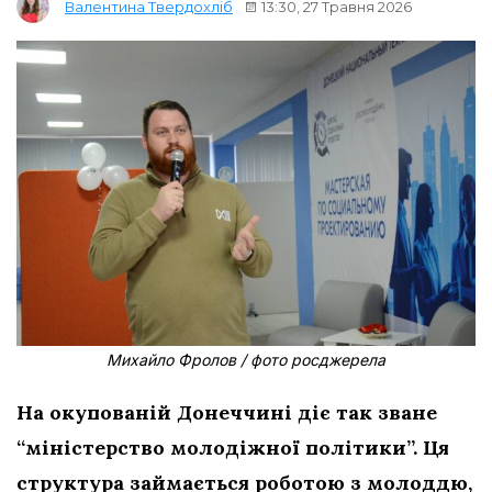
13:30, 27 Травня 2026
Валентина Твердохліб
Михайло Фролов / фото росджерела
На окупованій Донеччині діє так зване
“міністерство молодіжної політики”. Ця
структура займається роботою з молоддю,