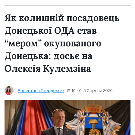
Як колишній посадовець
Донецької ОДА став
“мером” окупованого
Донецька: досьє на
Олексія Кулемзіна
10:40, 5 Серпня 2026
Валентина Твердохліб