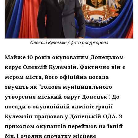
Олексій Кулемзін / фото росджерела
Майже 10 років окупованим Донецьком
керує Олексій Кулемзін. Фактично він є
мером міста, його офіційна посада
звучить як “голова муніципального
утворення міський округ Донецьк”. До
посади в окупаційній адміністрації
Кулемзін працював у Донецькій ОДА. З
приходом окупантів перейшов на їхній
бік, і очолив спочатку місцеве