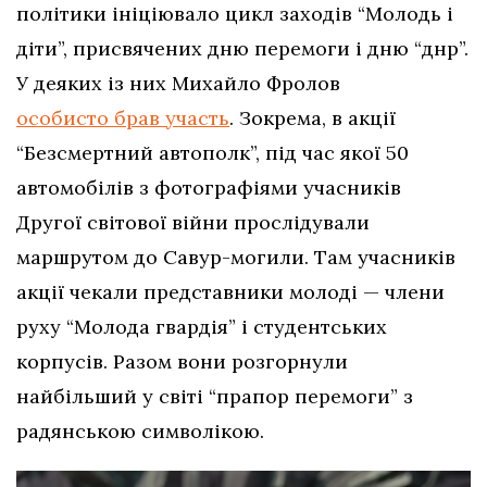
політики ініціювало цикл заходів “Молодь і
діти”, присвячених дню перемоги і дню “днр”.
У деяких із них Михайло Фролов
особисто брав участь
. Зокрема, в акції
“Безсмертний автополк”, під час якої 50
автомобілів з фотографіями учасників
Другої світової війни прослідували
маршрутом до Савур-могили. Там учасників
акції чекали представники молоді — члени
руху “Молода гвардія” і студентських
корпусів. Разом вони розгорнули
найбільший у світі “прапор перемоги” з
радянською символікою.