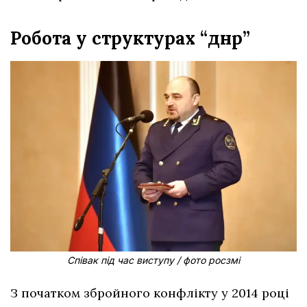
Робота у структурах “днр”
Співак під час виступу / фото росзмі
З початком збройного конфлікту у 2014 році