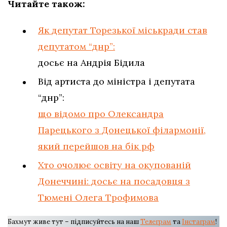
Читайте також:
Як депутат Торезької міськради став
депутатом “днр”:
досьє на Андрія Бідила
Від артиста до міністра і депутата
“днр”:
що відомо про Олександра
Парецького з Донецької філармонії,
який перейшов на бік рф
Хто очолює освіту на окупованій
Донеччині: досьє на посадовця з
Тюмені Олега Трофимова
Бахмут живе тут – підписуйтесь на наш
Телеграм
та
Інстаграм
!