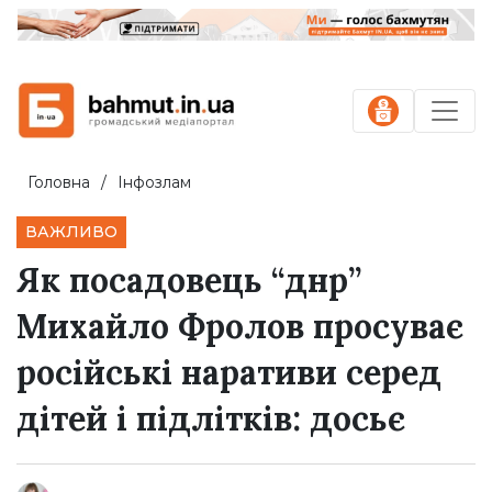
Головна
Інфозлам
ВАЖЛИВО
Як посадовець “днр”
Михайло Фролов просуває
російські наративи серед
дітей і підлітків: досьє