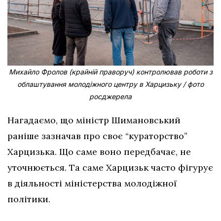
Михайло Фролов (крайній праворуч) контролював роботи з
облаштування молодіжного центру в Харцизьку / фото
росджерела
Нагадаємо, що міністр Шимановський
раніше зазначав про своє “кураторство”
Харцизька. Що саме воно передбачає, не
уточнюється. Та саме Харцизьк часто фігурує
в діяльності міністерства молодіжної
політики.