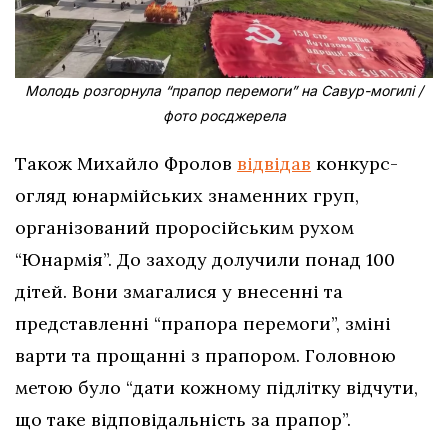
Молодь розгорнула “прапор перемоги” на Савур-могилі /
фото росджерела
Також Михайло Фролов
відвідав
конкурс-
огляд юнармійських знаменних груп,
організований проросійським рухом
“Юнармія”. До заходу долучили понад 100
дітей. Вони змагалися у внесенні та
представленні “прапора перемоги”, зміні
варти та прощанні з прапором. Головною
метою було “дати кожному підлітку відчути,
що таке відповідальність за прапор”.