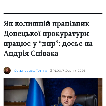
Як колишній працівник
Донецької прокуратури
працює у “днр”: досьє на
Андрія Співака
14:00, 7 Серпня 2026
Семаковська Тетяна