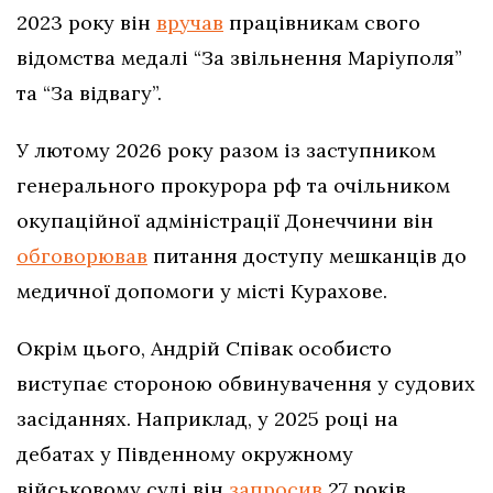
2023 року він
вручав
працівникам свого
відомства медалі “За звільнення Маріуполя”
та “За відвагу”.
У лютому 2026 року разом із заступником
генерального прокурора рф та очільником
окупаційної адміністрації Донеччини він
обговорював
питання доступу мешканців до
медичної допомоги у місті Курахове.
Окрім цього, Андрій Співак особисто
виступає стороною обвинувачення у судових
засіданнях. Наприклад, у 2025 році на
дебатах у Південному окружному
військовому суді він
запросив
27 років