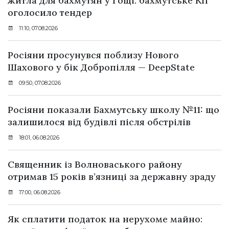
житла для бахмутян у Гощі: бахмутське КП
оголосило тендер
11:10, 07.08.2026
Росіяни просунувся поблизу Нового
Шахового у бік Добропілля — DeepState
09:50, 07.08.2026
Росіяни показали Бахмутську школу №11: що
залишилося від будівлі після обстрілів
18:01, 06.08.2026
Священник із Волноваського району
отримав 15 років в’язниці за державну зраду
17:00, 06.08.2026
Як сплатити податок на нерухоме майно: