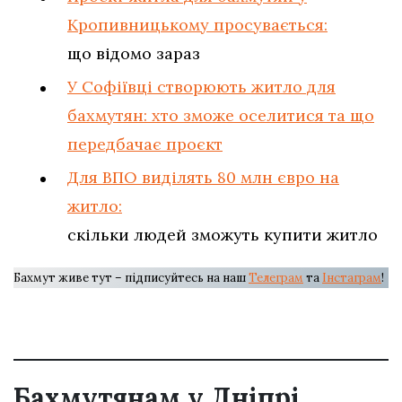
Кропивницькому просувається:
що відомо зараз
У Софіївці створюють житло для
бахмутян: хто зможе оселитися та що
передбачає проєкт
Для ВПО виділять 80 млн євро на
житло:
скільки людей зможуть купити житло
Бахмут живе тут – підписуйтесь на наш
Телеграм
та
Інстаграм
!
Бахмутянам у Дніпрі