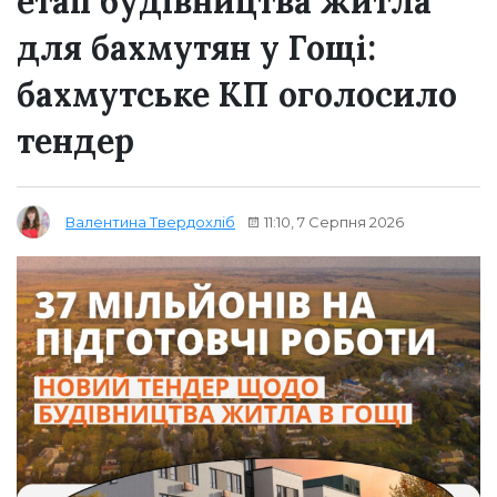
етап будівництва житла
для бахмутян у Гощі:
бахмутське КП оголосило
тендер
11:10, 7 Серпня 2026
Валентина Твердохліб