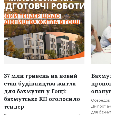
37 млн гривень на новий
Бахмутя
етап будівництва житла
пропон
для бахмутян у Гощі:
опанува
бахмутське КП оголосило
Осередок під
тендер
Дніпро” ано
для бахмутян