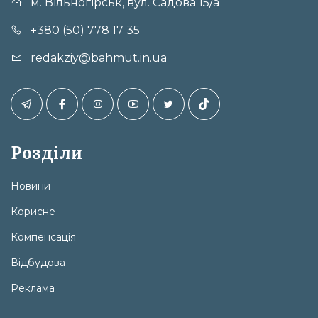
м. Вільногірськ, вул. Садова 15/а
+380 (50) 778 17 35
redakziy@bahmut.in.ua
Розділи
Новини
Корисне
Компенсація
Відбудова
Реклама