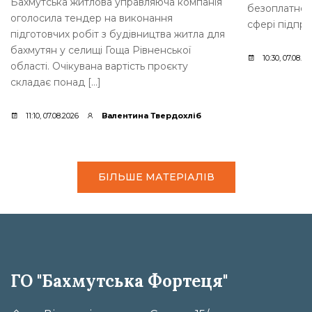
Бахмутська житлова управляюча компанія
безоплатно о
оголосила тендер на виконання
сфері підпри
підготовчих робіт з будівництва житла для
бахмутян у селищі Гоща Рівненської
10:30, 07.08.20
області. Очікувана вартість проєкту
складає понад […]
11:10, 07.08.2026
Валентина Твердохліб
БІЛЬШЕ МАТЕРІАЛІВ
ГО "Бахмутська Фортеця"