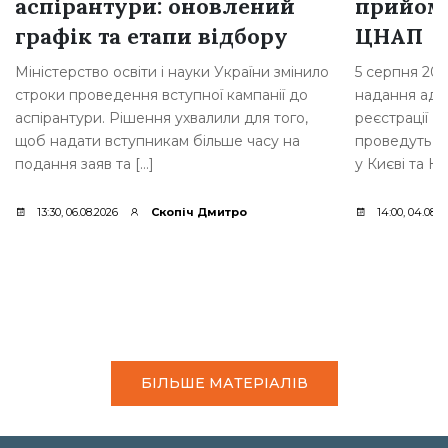
аспірантури: оновлений
прийом
графік та етапи відбору
ЦНАП
Міністерство освіти і науки України змінило
5 серпня 202
строки проведення вступної кампанії до
надання адмі
аспірантури. Рішення ухвалили для того,
реєстрації Б
щоб надати вступникам більше часу на
проведуть п
подання заяв та […]
у Києві та Ки
13:30, 06.08.2026
Скопіч Дмитро
14:00, 04.08.2
БІЛЬШЕ МАТЕРІАЛІВ