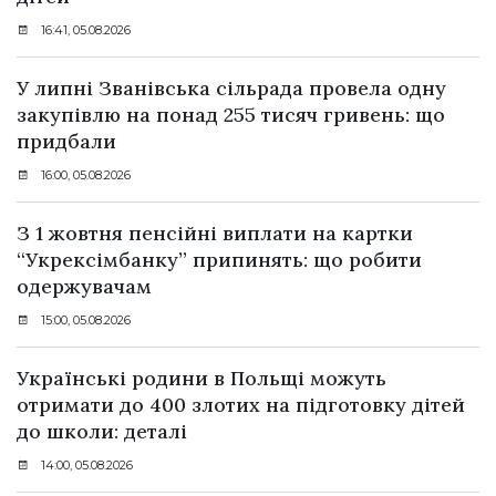
16:41, 05.08.2026
У липні Званівська сільрада провела одну
закупівлю на понад 255 тисяч гривень: що
придбали
16:00, 05.08.2026
З 1 жовтня пенсійні виплати на картки
“Укрексімбанку” припинять: що робити
одержувачам
15:00, 05.08.2026
Українські родини в Польщі можуть
отримати до 400 злотих на підготовку дітей
до школи: деталі
14:00, 05.08.2026