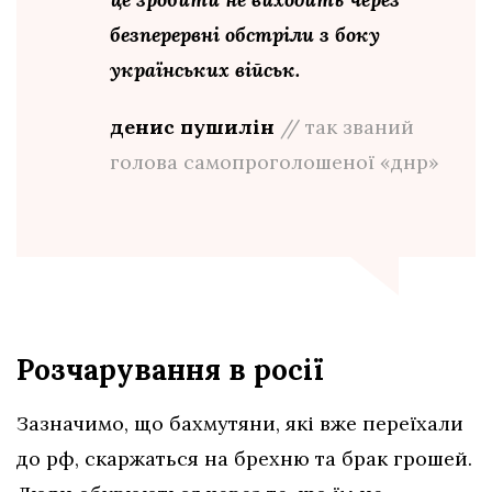
безперервні обстріли з боку
українських військ.
денис пушилін
// так званий
голова самопроголошеної «днр»
Розчарування в росії
Зазначимо, що бахмутяни, які вже переїхали
до рф, скаржаться на брехню та брак грошей.