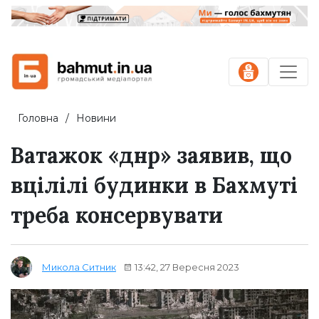
Головна
Новини
Ватажок «днр» заявив, що
вцілілі будинки в Бахмуті
треба консервувати
13:42, 27 Вересня 2023
Микола Ситник