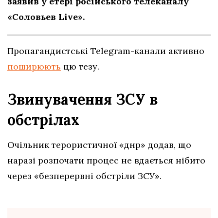
заявив у етері російського телеканалу
«Соловьев Live».
Пропагандистські Telegram-канали активно
поширюють
цю тезу.
Звинувачення ЗСУ в
обстрілах
Очільник терористичної «днр» додав, що
наразі розпочати процес не вдається нібито
через «безперервні обстріли ЗСУ».