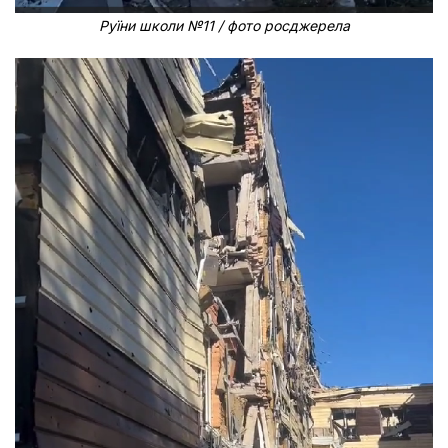
Руїни школи №11 / фото росджерела