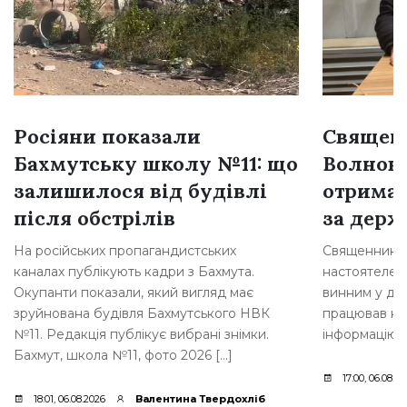
Росіяни показали
Священн
Бахмутську школу №11: що
Волнова
залишилося від будівлі
отримав
після обстрілів
за держ
На російських пропагандистських
Священника з
каналах публікують кадри з Бахмута.
настоятелем 
Окупанти показали, який вигляд має
винним у дер
зруйнована будівля Бахмутського НВК
працював на
№11. Редакція публікує вибрані знімки.
інформацію 
Бахмут, школа №11, фото 2026 […]
17:00, 06.08.2
18:01, 06.08.2026
Валентина Твердохліб