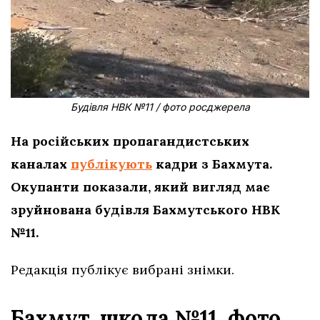
Будівля НВК №11 / фото росджерела
На російських пропагандистських
каналах
публікують
кадри з Бахмута.
Окупанти показали, який вигляд має
зруйнована будівля Бахмутського НВК
№11.
Редакція публікує вибрані знімки.
Бахмут, школа №11, фото