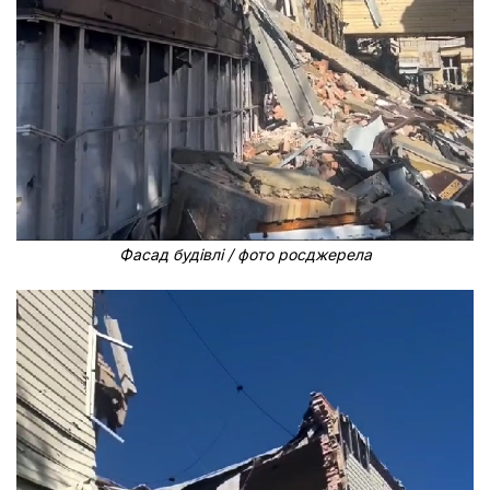
Фасад будівлі / фото росджерела