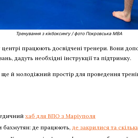
Тренування з кікбоксингу / фото Покровська МВА
центрі працюють досвідчені тренери. Вони доп
нь, дадуть необхідні інструкції та підтримку.
 ще й молодіжний простір для проведення тренін
 медичний
хаб для ВПО з Маріуполя
 бахмутян: де працюють,
де закрилися та скіль