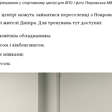
ренування у спортивному центрі для ВПО / фото Покровська М
центрі можуть займатися переселенці з Покровс
і жителі Дніпра. Для тренувань тут доступні:
новітнім обладнанням;
сом і кікбоксингом;
и мішками;
есом.