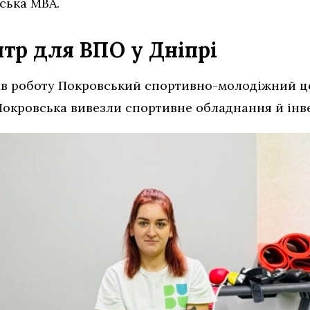
ська МВА.
тр для ВПО у Дніпрі
чав роботу Покровський спортивно-молодіжний ц
 Покровська вивезли спортивне обладнання й інв