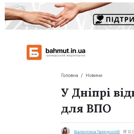
Головна
Новини
У Дніпрі ві
для ВПО
Валентина Твердохліб
12: