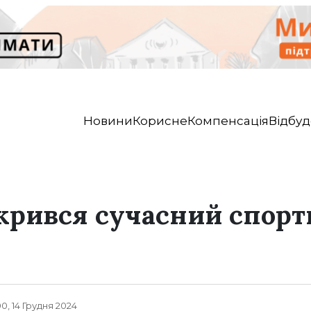
Новини
Корисне
Компенсація
Відбуд
дкрився сучасний спор
00, 14 Грудня 2024