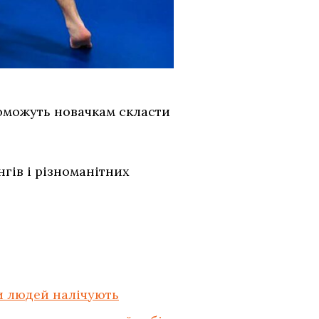
оможуть новачкам скласти
гів і різноманітних
ки людей налічують