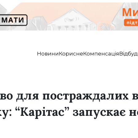
Новини
Корисне
Компенсація
Відбуд
во для постраждалих в
у: “Карітас” запускає 