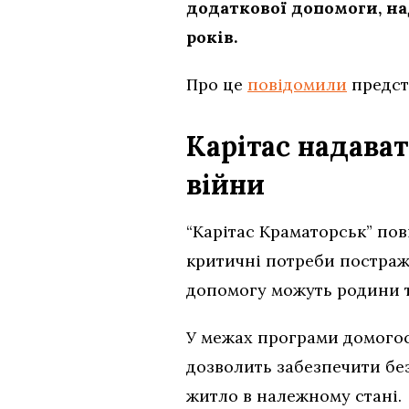
додаткової допомоги, на
років.
Про це
повідомили
предст
Карітас надава
війни
“Карітас Краматорськ” пов
критичні потреби постражд
допомогу можуть родини т
У межах програми домогос
дозволить забезпечити без
житло в належному стані.