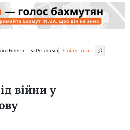
ова
Більше
Реклама
Спільнота
ід війни у
нову