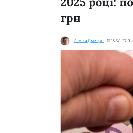
2025 році: п
грн
Скопіч Дмитро
15:30, 27 Л