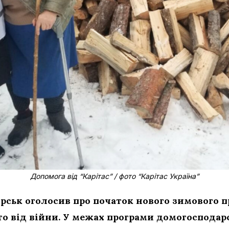
Допомога від “Карітас” / фото “Карітас Україна”
торськ оголосив про початок нового зимового 
о від війни. У межах програми домогосподарс