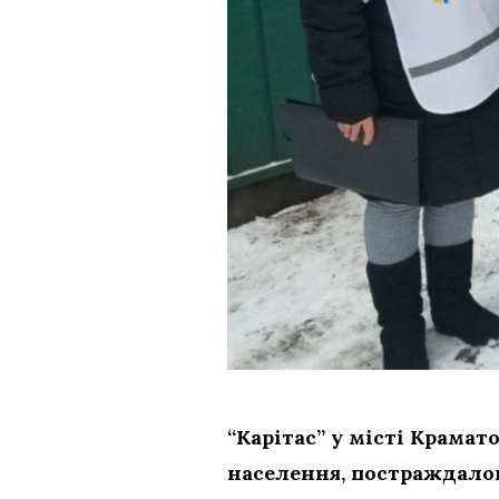
“Карітас” у місті Крама
населення, постраждалог