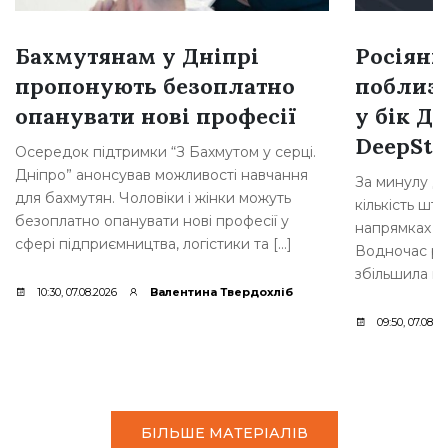
Бахмутянам у Дніпрі
Росіяни
пропонують безоплатно
поблизу
опанувати нові професії
у бік Д
DeepSta
Осередок підтримки “З Бахмутом у серці.
Дніпро” анонсував можливості навчання
За минулу д
для бахмутян. Чоловіки і жінки можуть
кількість шт
безоплатно опанувати нові професії у
напрямках з
сфері підприємництва, логістики та […]
Водночас рос
збільшила кіл
10:30, 07.08.2026
Валентина Твердохліб
09:50, 07.08.2
БІЛЬШЕ МАТЕРІАЛІВ