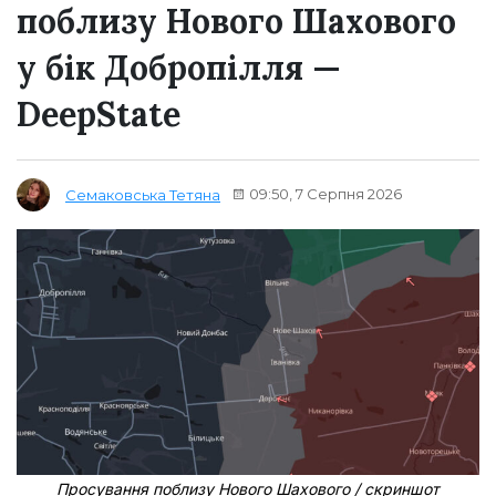
поблизу Нового Шахового
у бік Добропілля —
DeepState
09:50, 7 Серпня 2026
Семаковська Тетяна
Просування поблизу Нового Шахового / скриншот