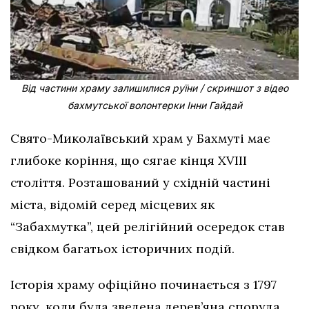
Від частини храму залишилися руїни / скриншот з відео
бахмутської волонтерки Інни Гайдай
Свято-Миколаївський храм у Бахмуті має
глибоке коріння, що сягає кінця XVIII
століття. Розташований у східній частині
міста, відомій серед місцевих як
“Забахмутка”, цей релігійний осередок став
свідком багатьох історичних подій.
Історія храму офіційно починається з 1797
року, коли була зведена дерев’яна споруда.