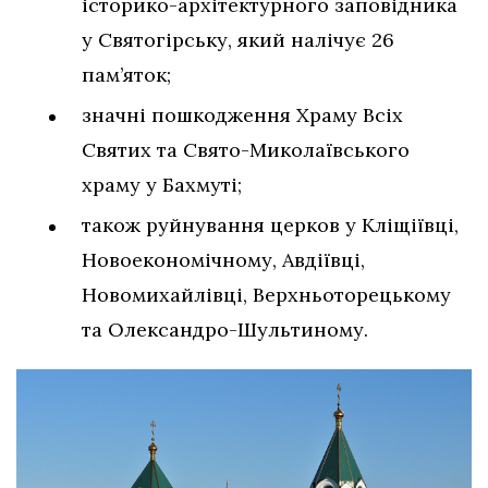
історико-архітектурного заповідника
у Святогірську, який налічує 26
пам’яток;
значні пошкодження Храму Всіх
Святих та Свято-Миколаївського
храму у Бахмуті;
також руйнування церков у Кліщіївці,
Новоекономічному, Авдіївці,
Новомихайлівці, Верхньоторецькому
та Олександро-Шультиному.