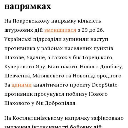
напрямках
На Покровському напрямку кількість
штурмових дій
зменшилася
з 29 до 26.
Українські підрозділи зупинили наступ
противника у районах населених пунктів
Шахове, Удачне, а також у бік Торецького,
Кучерового Яру, Білицького, Нового Донбасу,
Шевченка, Матяшевого та Новопідгородного.
За
даними
аналітичного проєкту DeepState,
противник просунувся поблизу Нового
Шахового у бік Добропілля.
На Костянтинівському напрямку зафіксовано
зниження інтенсивності бойових дій.