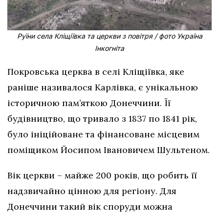
Руїни села Кліщіївка та церкви з повітря / фото Україна
Інкогніта
Покровська церква в селі Кліщіївка, яке
раніше називалося Карлівка, є унікальною
історичною пам’яткою Донеччини. Її
будівництво, що тривало з 1837 по 1841 рік,
було ініційоване та фінансоване місцевим
поміщиком Йосипом Івановичем Шультеном.
Вік церкви – майже 200 років, що робить її
надзвичайно цінною для регіону. Для
Донеччини такий вік споруди можна