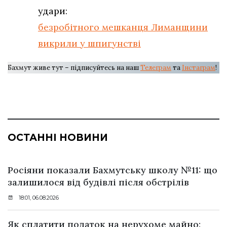
удари:
безробітного мешканця Лиманщини
викрили у шпигунстві
Бахмут живе тут – підписуйтесь на наш
Телеграм
та
Інстаграм
!
ОСТАННІ НОВИНИ
Росіяни показали Бахмутську школу №11: що
залишилося від будівлі після обстрілів
18:01, 06.08.2026
Як сплатити податок на нерухоме майно: