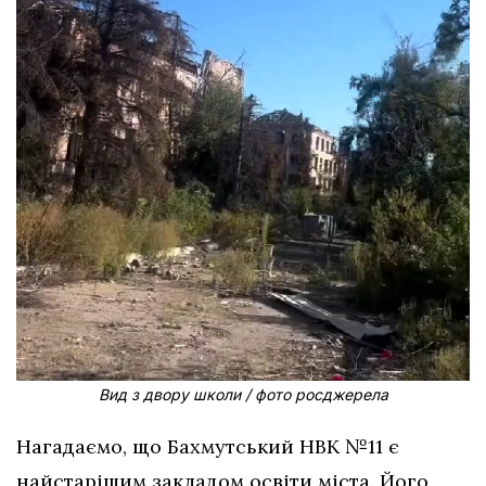
Вид з двору школи / фото росджерела
Нагадаємо, що Бахмутський НВК №11 є
найстарішим закладом освіти міста. Його