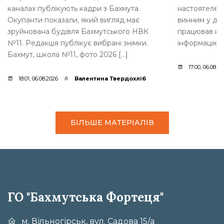
каналах публікують кадри з Бахмута.
настоятелем 
Окупанти показали, який вигляд має
винним у дер
зруйнована будівля Бахмутського НВК
працював на
№11. Редакція публікує вибрані знімки.
інформацію 
Бахмут, школа №11, фото 2026 […]
17:00, 06.08.2
18:01, 06.08.2026
Валентина Твердохліб
БІЛЬШЕ МАТЕРІАЛІВ
ГО "Бахмутська Фортеця"
м. Вільногірськ, вул. Садова 15/а