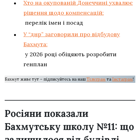
Хто на окупованій Донеччині ухвалює
рішення щодо компенсацій:
перелік імен і посад
У “днр” заговорили про відбудову
Бахмута:
у 2026 році обіцяють розробити
генплан
Бахмут живе тут – підписуйтесь на наш
Телеграм
та
Інстаграм
!
Росіяни показали
Бахмутську школу №11: що
залишилося від будівлі