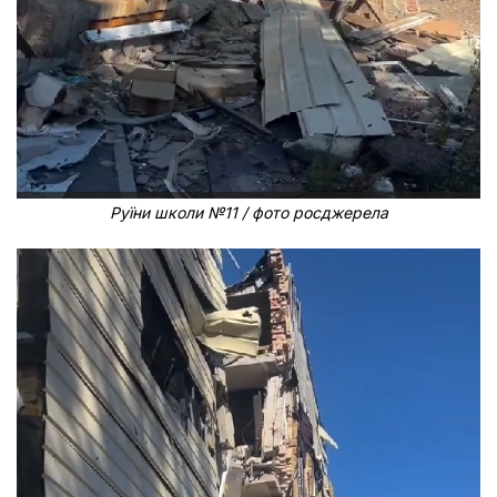
Руїни школи №11 / фото росджерела