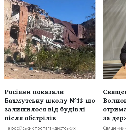
Росіяни показали
Священн
Бахмутську школу №11: що
Волнова
залишилося від будівлі
отримав
після обстрілів
за держ
На російських пропагандистських
Священника з