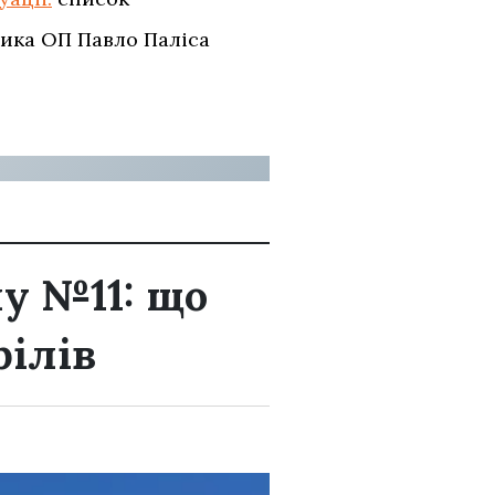
ика ОП Павло Паліса
у №11: що
рілів