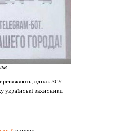
ДШВ
ереважають, однак ЗСУ
у українські захисники
ації:
список