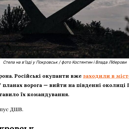
Стела на в’їзді у Покровськ / фото Костянтин і Влада Ліберови
рона. Російські окупанти вже
заходили в міст
 планах ворога — вийти на південні околиці П
тавило їх командування.
пус ДШВ.
кровськ