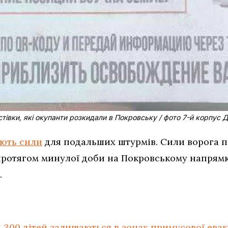
стівки, які окупанти розкидали в Покровську / фото 7-й корпус 
ють сили
для подальших штурмів. Сили ворога п
протягом минулої доби на Покровському напрямк
.
 300 дітей залишаються в зонах примусової еваку