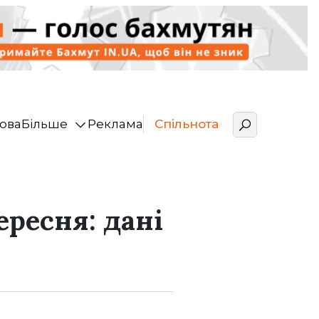
ова
Більше
Реклама
Спільнота
ересня: дані