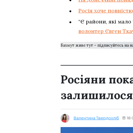
Росія хоче повніст
“Є райони, які мало
волонтер Євген Тка
Бахмут живе тут – підписуйтесь на 
Росіяни пок
залишилося 
Валентина Твердохліб
18: