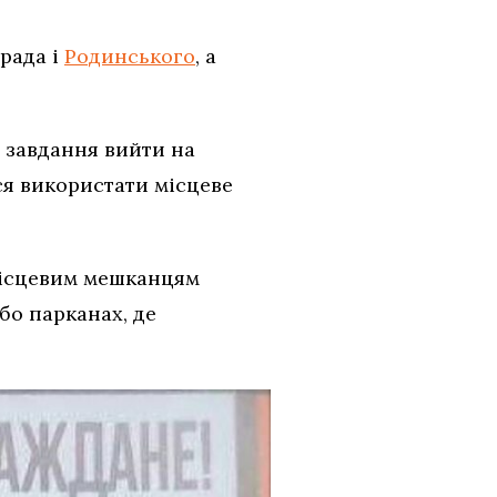
рада і
Родинського
, а
 завдання вийти на
ся використати місцеве
 місцевим мешканцям
бо парканах, де