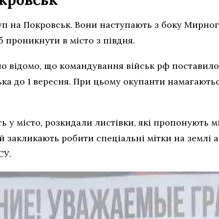
уп на Покровськ. Вони наступають з боку Мирног
 проникнути в місто з півдня.
ло відомо, що командування військ рф поставило
ька до 1 вересня. При цьому окупанти намагають
ть у місто, розкидали листівки, які пропонують
 закликають робити спеціальні мітки на землі а
СУ.