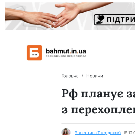
Головна
Новини
Рф планує за
з перехопле
Валентина Твердохліб
13: