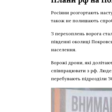
Росіяни розгортають наст
також не полишають спроб
З перехоплень ворога ста
південні околиці Покровс
населення.
Ворожі дрони, які долітаю
співпрацювати з рф. Людей
перебувають підрозділи З