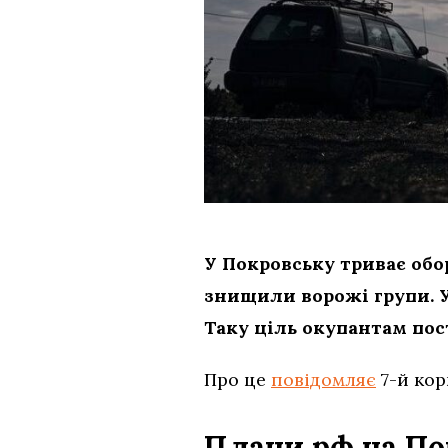
У Покровську триває обо
знищили ворожі групи. У
Таку ціль окупантам пос
Про це
повідомляє
7-й кор
Плани рф на По