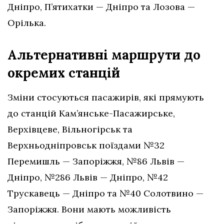
Дніпро, П’ятихатки — Дніпро та Лозова —
Орілька.
Альтернативні маршрути до
окремих станцій
Зміни стосуються пасажирів, які прямують
до станцій Кам’янське-Пасажирське,
Верхівцеве, Вільногірськ та
Верхньодніпровськ поїздами №32
Перемишль — Запоріжжя, №86 Львів —
Дніпро, №286 Львів — Дніпро, №42
Трускавець — Дніпро та №40 Солотвино —
Запоріжжя. Вони мають можливість