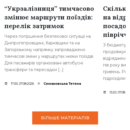
“Укрзалізниця” тимчасово
Скільки
змінює маршрути поїздів:
на відр
перелік затримок
посадов
півріччі
Через погіршення безпекової ситуації на
Дніпропетровщині, Харківщині та на
З бюджету Б
Запорізькому напрямку запроваджено
продовжують
тимчасові зміни у маршрутах низки поїздів.
відрядження 
Для пасажирів організовані автобусні
пів року вит
трансфери та пересадки […]
гривень. Роз
підрозділи м
17:00, 07.08.2026
Семаковська Тетяна
15:20, 07.08.20
БІЛЬШЕ МАТЕРІАЛІВ