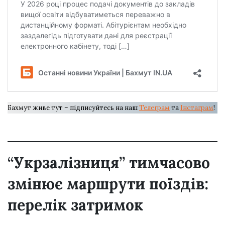
Бахмут живе тут – підписуйтесь на наш
Телеграм
та
Інстаграм
!
“Укрзалізниця” тимчасово
змінює маршрути поїздів:
перелік затримок