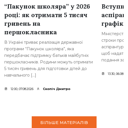
“Пакунок школяра” у 2026
Вступна
році: як отримати 5 тисяч
аспіран
гривень на
графік 
першокласника
Міністерство
строки прове
В Україні триває реалізація державної
аспірантури.
програми “Пакунок школяра”, яка
щоб надати 
передбачає підтримку батьків майбутніх
подання заяв
першокласників. Родини можуть отримати
5 тисяч гривень для підготовки дітей до
13:30, 06.08.2
навчального […]
12:00, 07.08.2026
Скопіч Дмитро
БІЛЬШЕ МАТЕРІАЛІВ