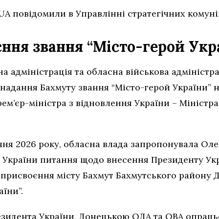
.UA повідомили в Управлінні стратегічних комун
єння звання “Місто-герой Укр
 адміністрація та обласна військова адміністра
 надання Бахмуту звання “Місто-герой України”
рем’єр-міністра з відновлення України – Міністра
ічня 2026 року, обласна влада запропонувала Оле
в України питання щодо внесення Президенту У
присвоєння місту Бахмут Бахмутського району Д
аїни”.
езидента України, Донецькою ОДА та ОВА опрац