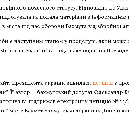
повідного почесного статусу. Відповідно до Ука
підготувала та подала матеріали з інформацією 
 міста під час оборони Бахмута від збройної агре
еби є наступним етапом у процедурі, який може 
 Міністрів України та подальше подання Президе
айті Президента України з’явилася
петиція
з про
ни”. Її автор — бахмутський депутат Олександр 
зглянув та підтримав електронну петицію №22/
ни” місту Бахмут Бахмутського району Донецької 