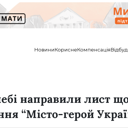
Новини
Корисне
Компенсація
Відбуд
ебі направили лист щ
ння “Місто-герой Укра