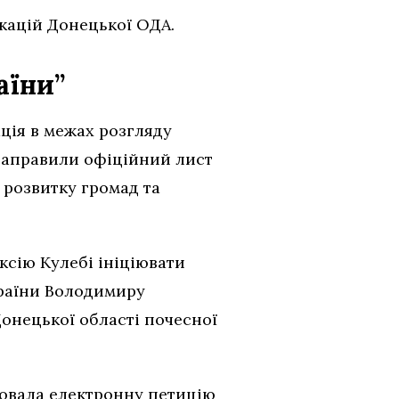
ікацій Донецької ОДА.
аїни”
ція в межах розгляду
 направили офіційний лист
 розвитку громад та
ксію Кулебі ініціювати
країни Володимиру
онецької області почесної
ьовала електронну петицію