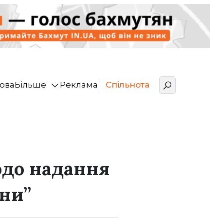
ова
Більше
Реклама
Спільнота
одо надання
їни”