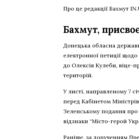
Про це редакції Бахмут IN
Бахмут, присво
Донецька обласна державна
електронної петиції щодо
до Олексія Кулеби, віце-п
територій.
У листі, направленому 7 с
перед Кабінетом Міністрі
Зеленському подання про 
відзнаки “Місто-герой Укр
Раніше, за дорученням Пр