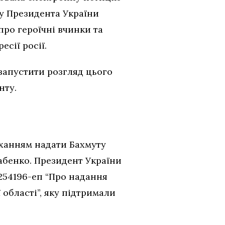
зу Президента України
про героїчні вчинки та
сії росії.
запустити розгляд цього
нту.
ханням надати Бахмуту
Бабенко. Президент України
254196-еп “Про надання
області”, яку підтримали