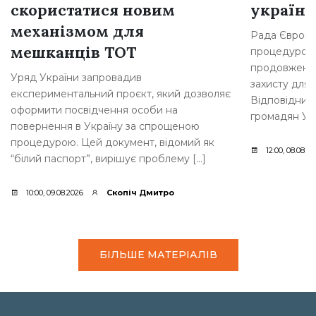
скористатися новим
українц
механізмом для
Рада Європе
мешканців ТОТ
процедурою 
продовження
Уряд України запровадив
захисту для 
експериментальний проєкт, який дозволяє
Відповідний
оформити посвідчення особи на
громадян Укр
повернення в Україну за спрощеною
процедурою. Цей документ, відомий як
12:00, 08.08.2
“білий паспорт”, вирішує проблему […]
10:00, 09.08.2026
Скопіч Дмитро
БІЛЬШЕ МАТЕРІАЛІВ