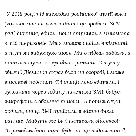
“У 2018 році під виглядом російської армії вони
(чоловік має на увазі нібито це зробили ЗСУ —
ред.) дівчинку вбили. Вони стріляли з міномета
з-під териконів. Ми з мамою сиділи в кімнаті,
а тут як вибухнуло щось. Ми в підвал забігли, а
потім почули, як сусідка кричить: “Онучку
вбили”. Дівчинка якраз була на огороді, і може
військові побачили її і спеціально вдарили. І
буквально через годину налетіли ЗМІ, бабусі
мікрофони в обличчя тикали. А потім слухи
ходили, що ці ЗМІ приїхали в місто днем
раніше. Мабуть же їм і написали військові:
“Приїжджайте, тут буде на що подивитися”,