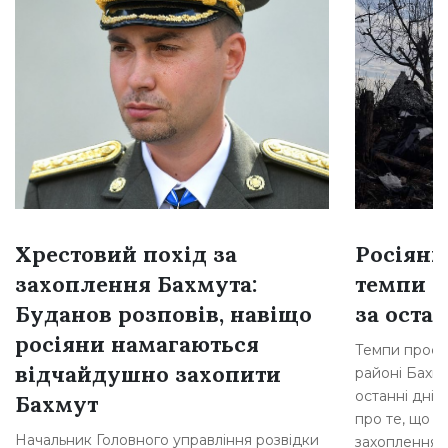
Хрестовий похід за
Росіяни
захоплення Бахмута:
темпи н
Буданов розповів, навіщо
за остан
росіяни намагаються
Темпи просув
відчайдушно захопити
районі Бахму
останні дні,
Бахмут
про те, що р
Начальник Головного управління розвідки
захоплення [