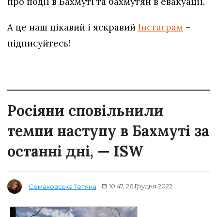
про події в Бахмуті та бахмутян в евакуації.
А це наш цікавий і яскравий
Інстаграм
–
підписуйтесь!
Росіяни сповільнили
темпи наступу в Бахмуті за
останні дні, — ISW
10:47, 26 Грудня 2022
Семаковська Тетяна