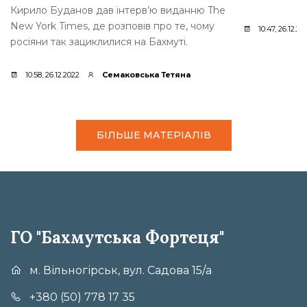
Кирило Буданов дав інтерв’ю виданню The
New York Times, де розповів про те, чому
10:47, 26.12.20
росіяни так зациклилися на Бахмуті.
10:58, 26.12.2022
Семаковська Тетяна
БІЛЬШЕ МАТЕРІАЛІВ
ГО "Бахмутська Фортеця"
м. Вільногірськ, вул. Садова 15/а
+380 (50) 778 17 35