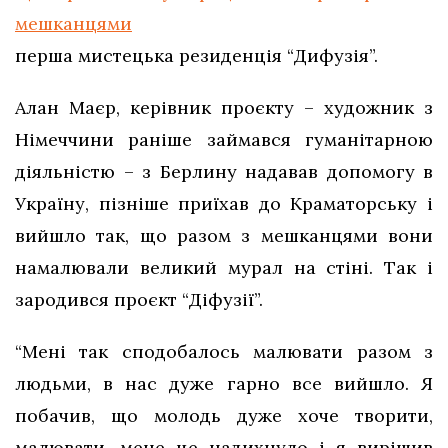
мешканцями
перша мистецька резиденція “Дифузія”.
Алан Маєр, керівник проєкту – художник з
Німеччини раніше займався гуманітарною
діяльністю – з Берлину надавав допомогу в
Україну, пізніше приїхав до Краматорську і
вийшло так, що разом з мешканцями вони
намалювали великий мурал на стіні. Так і
зародився проєкт “Діфузії”.
“Мені так сподобалось малювати разом з
людьми, в нас дуже гарно все вийшло. Я
побачив, що молодь дуже хоче творити,
малювати, мене це надихнуло і я вирішив