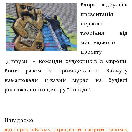
Вчора відбулась
презентація
першого
творіння від
мистецького
проєкту
“Дифузії” – команди художників з Європи.
Вони разом з громадськістю Бахмуту
намалювали цікавий мурал на будівлі
розважального центру “Победа”.
Нагадаємо,
що зараз в Бахмут працює та творить разом з