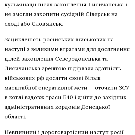
кульмінації після захоплення Лисичанська і
не змогли захопити сусідній Сіверськ на
сході або Слов’янськ.
Зацикленість російських військових на
наступі з великими втратами для досягнення
цілей захоплення Сєвєродонецька та
Лисичанська зрештою підірвала здатність
військових рф досягти своєї більш
масштабної оперативної мети — оточити ЗСУ
в котлі вздовж траси Е40 і дійти до західних
адміністративних кордонів Донецької
області.
Невпинний і дороговартісний наступ росії