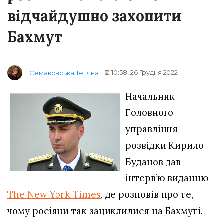
відчайдушно захопити
Бахмут
10:58, 26 Грудня 2022
Семаковська Тетяна
Начальник
Головного
управління
розвідки Кирило
Буданов дав
інтерв’ю виданню
The New York Times
, де розповів про те,
чому росіяни так зациклилися на Бахмуті.