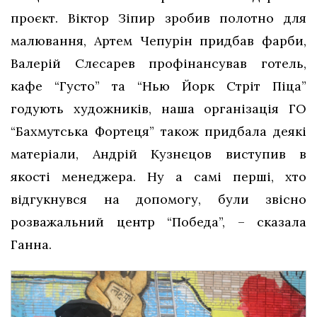
проєкт. Віктор Зіпир зробив полотно для
малювання, Артем Чепурін придбав фарби,
Валерій Слєсарев профінансував готель,
кафе “Густо” та “Нью Йорк Стріт Піца”
годують художників, наша організація ГО
“Бахмутська Фортеця” також придбала деякі
матеріали, Андрій Кузнєцов виступив в
якості менеджера. Ну а самі перші, хто
відгукнувся на допомогу, були звісно
розважальний центр “Победа”, – сказала
Ганна.