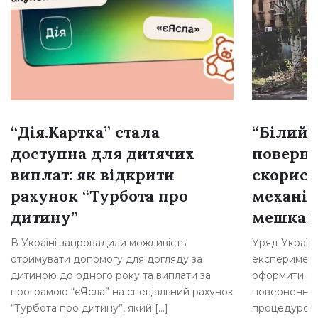
“Дія.Картка” стала
“Білий 
доступна для дитячих
поверне
виплат: як відкрити
скорист
рахунок “Турбота про
механі
дитину”
мешкан
В Україні запровадили можливість
Уряд Україн
отримувати допомогу для догляду за
експеримент
дитиною до одного року та виплати за
оформити по
програмою “єЯсла” на спеціальний рахунок
повернення 
“Турбота про дитину”, який […]
процедурою.