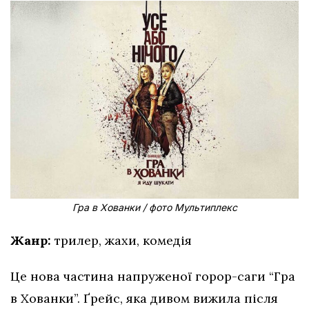
Гра в Хованки / фото Мультиплекс
Жанр:
трилер, жахи, комедія
Це нова частина напруженої горор-саги “Гра
в Хованки”. Ґрейс, яка дивом вижила після