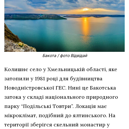
Бакота / фото Відвідай
Колишнє село у Хмельницькій області, яке
затопили у 1981 році для будівництва
Новодністровської ГЕС. Нині це Бакотська
затока у складі національного природного
парку “Подільські Товтри”. Локація має
мікроклімат, подібний до ялтинського. На
території зберігся скельний монастир у