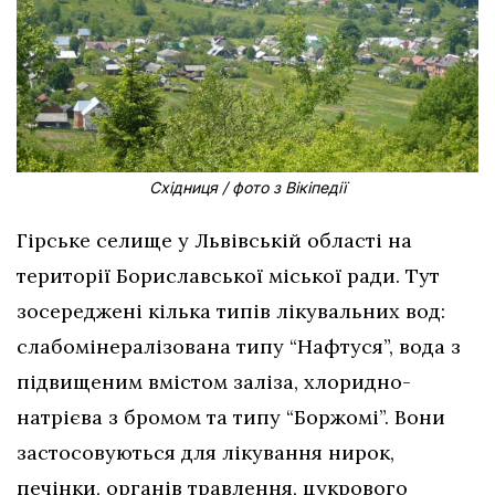
Східниця / фото з Вікіпедії
Гірське селище у Львівській області на
території Бориславської міської ради. Тут
зосереджені кілька типів лікувальних вод:
слабомінералізована типу “Нафтуся”, вода з
підвищеним вмістом заліза, хлоридно-
натрієва з бромом та типу “Боржомі”. Вони
застосовуються для лікування нирок,
печінки, органів травлення, цукрового