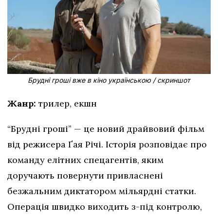
Брудні гроші вже в кіно українською / скриншот
Жанр:
трилер, екшн
“Брудні гроші” — це новий драйвовий фільм
від режисера Ґая Річі. Історія розповідає про
команду елітних спецагентів, яким
доручають повернути привласнені
безжальним диктатором мільярдні статки.
Операція швидко виходить з-під контролю,