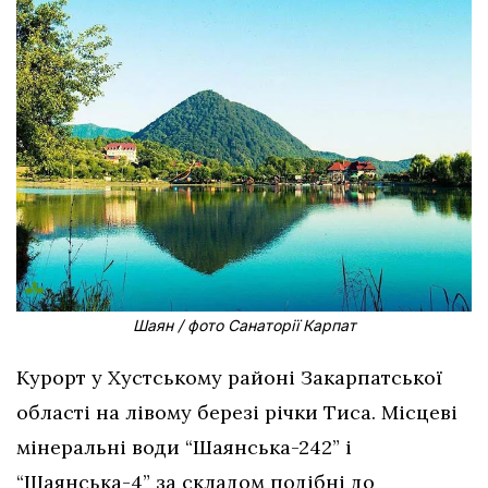
Шаян / фото Санаторії Карпат
Курорт у Хустському районі Закарпатської
області на лівому березі річки Тиса. Місцеві
мінеральні води “Шаянська-242” і
“Шаянська-4” за складом подібні до