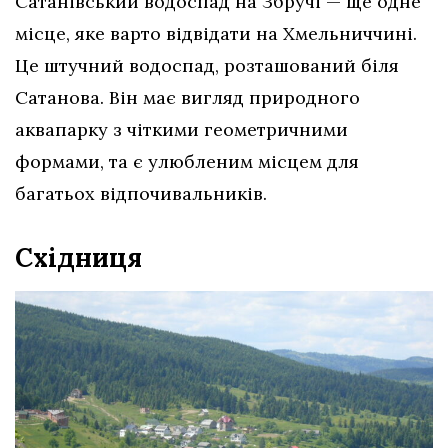
Сатанівський водоспад на Збручі — ще одне
місце, яке варто відвідати на Хмельниччині.
Це штучний водоспад, розташований біля
Сатанова. Він має вигляд природного
аквапарку з чіткими геометричними
формами, та є улюбленим місцем для
багатьох відпочивальників.
Східниця