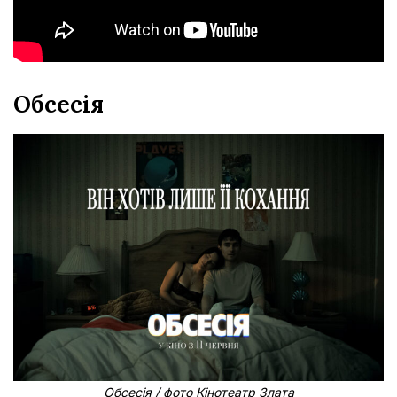
Обсесія
Обсесія / фото Кінотеатр Злата