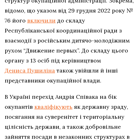
структур окупаційної адміністрації. Зокрема,
відомо, що указом від 29 грудня 2022 року №
76 його
включили
до складу
Республіканської координаційної ради з
взаємодії з російським дитячо-молодіжним
рухом “Движение первых”. До складу цього
органу з 13 осіб під керівництвом
Дениса Пушиліна
також увійшли й інші
представники окупаційної влади.
В Україні перехід Андрія Співака на бік
окупантів
кваліфікують
як державну зраду,
посягання на суверенітет і територіальну
цілісність держави, а також добровільне
зайняття посади в незаконних структурах в