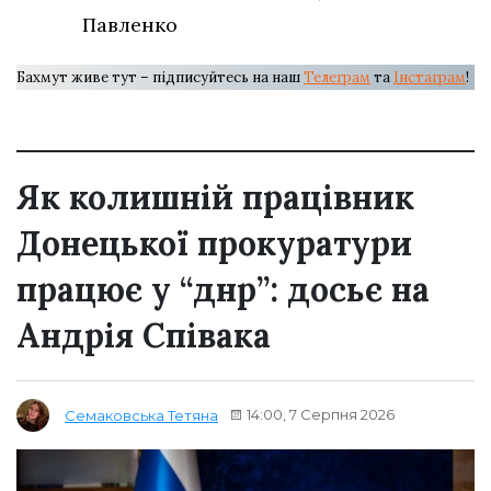
Павленко
Бахмут живе тут – підписуйтесь на наш
Телеграм
та
Інстаграм
!
Як колишній працівник
Донецької прокуратури
працює у “днр”: досьє на
Андрія Співака
14:00, 7 Серпня 2026
Семаковська Тетяна