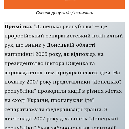
Список депутатів / скриншот
Примітка.
“Донецька республіка” — це
проросійський сепаратистський політичний
рух, що виник у Донецькій області
наприкінці 2005 року, як відповідь на
президентство Віктора Ющенка та
впровадження ним проукраїнських ідей. На
початку 2007 року представники “Донецької
республіки” проводили акції в різних містах
на сході України, пропагуючи ідеї
сепаратизму та федералізації країни. З
листопада 2007 року діяльність “Донецької
республіки” була заборонена на території