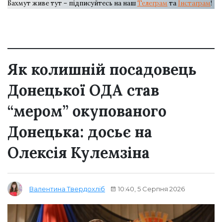
Бахмут живе тут – підписуйтесь на наш
Телеграм
та
Інстаграм
!
Як колишній посадовець
Донецької ОДА став
“мером” окупованого
Донецька: досьє на
Олексія Кулемзіна
10:40, 5 Серпня 2026
Валентина Твердохліб