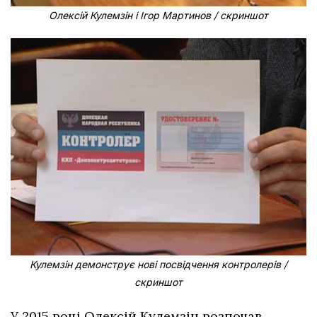
Олексій Кулемзін і Ігор Мартинов / скриншот
Кулемзін демонструє нові посвідчення контролерів /
скриншот
У 2015 році Олексій Кулемзін розпочав