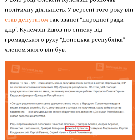
політичну діяльність. У вересні того року він
став депутатом
так званої “народної ради
днр”. Кулемзін йшов по списку від
громадського руху “Донецька республіка”,
членом якого він був.