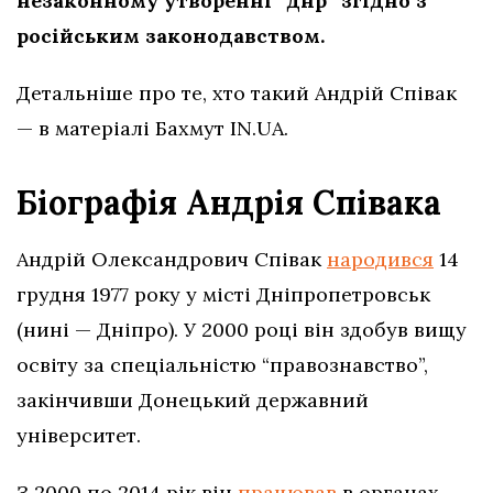
незаконному утворенні “днр” згідно з
російським законодавством.
Детальніше про те, хто такий Андрій Співак
— в матеріалі Бахмут IN.UA.
Біографія Андрія Співака
Андрій Олександрович Співак
народився
14
грудня 1977 року у місті Дніпропетровськ
(нині — Дніпро). У 2000 році він здобув вищу
освіту за спеціальністю “правознавство”,
закінчивши Донецький державний
університет.
З 2000 по 2014 рік він
працював
в органах