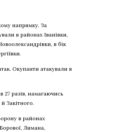
кому напрямку. За
вали в районах Іванівки,
овоолександрівки, в бік
ргіївки.
атак. Окупанти атакували в
в 27 разів, намагаючись
 й Закітного.
борону в районах
 Борової, Лимана,