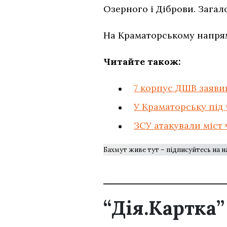
Озерного і Діброви. Загал
На Краматорському напрям
Читайте також:
7 корпус ДШВ заявив
У Краматорську під 
ЗСУ атакували міст
Бахмут живе тут – підписуйтесь на 
“Дія.Картка