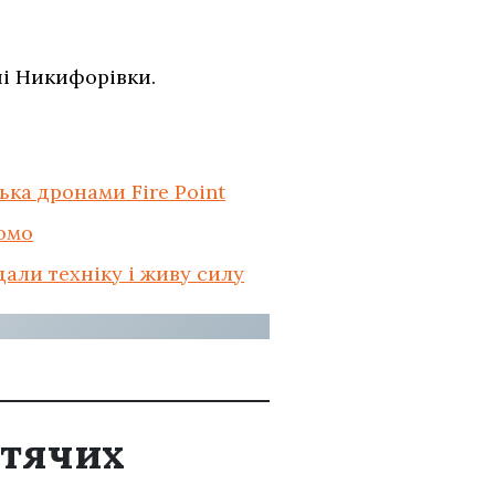
ні Никифорівки.
ька дронами Fire Point
домо
али техніку і живу силу
итячих