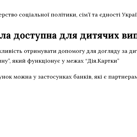
рство соціальної політики, сім’ї та єдності Украї
тала доступна для дитячих ви
жливість отримувати допомогу для догляду за д
ну”, який функціонує у межах “Дія.Картки”
нок можна у застосунках банків, які є партнера