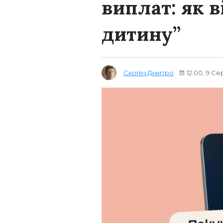
виплат: як 
дитину”
Скопіч Дмитро
12:00, 9 Се