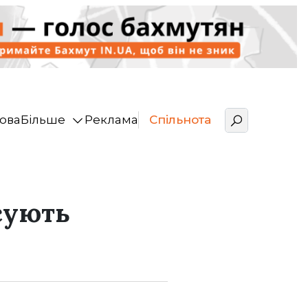
ова
Більше
Реклама
Спільнота
сують