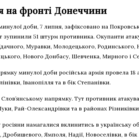
я на фронті Донеччини
минулої доби, 7 липня, зафіксовано на Покровсь
т зупинили 51 штурм противника. Окупанти атаку
дачного, Муравки, Молодецького, Родинського, Н
лицького, Нового Донбасу, Шевченка, Мирного і Се
ямку минулої доби російська армія провела 18 
інівки, Іванопілля та в бік Степанівки.
Слов’янському напрямку. Тут противник атакува
Луки, Рай-Олександрівки та в районах Різниківки
росіяни намагалися вклинитись в українську о
 Дробишевого, Ямполя, Надії, Новоселівки, в бік