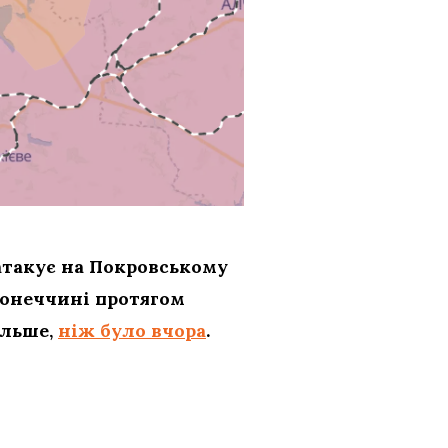
атакує на Покровському
Донеччині протягом
ільше,
ніж було вчора
.