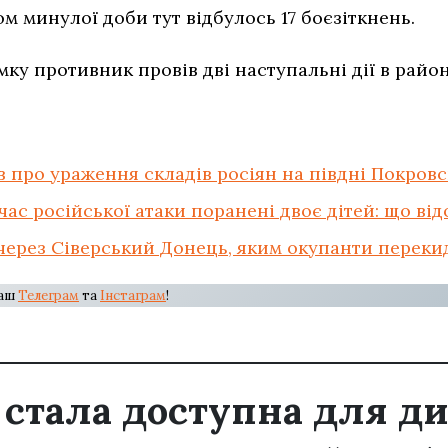
ом минулої доби тут відбулось 17 боєзіткнень.
ку противник провів дві наступальні дії в райо
 про ураження складів росіян на півдні Покровс
час російської атаки поранені двоє дітей: що ві
 через Сіверський Донець, яким окупанти перекид
наш
Телеграм
та
Інстаграм
!
” стала доступна для д