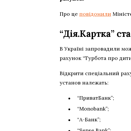
Про це
повідомили
Міністе
“Дія.Картка” с
В Україні запровадили мо
рахунок “Турбота про дити
Відкрити спеціальний раху
установ належать:
“ПриватБанк”;
“Monobank”;
“А-Банк”;
“Sense Bank”;