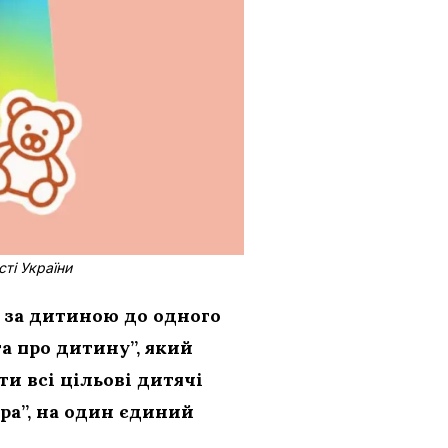
сті України
 за дитиною до одного
а про дитину”, який
и всі цільові дитячі
ра”, на один єдиний