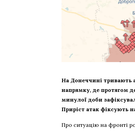
На Донеччині тривають а
напрямку, де протягом д
минулої доби зафіксувал
Приріст атак фіксують н
Про ситуацію на фронті ро