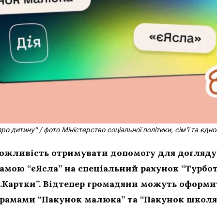
ро дитину” / фото Міністерство соціальної політики, сім’ї та єдно
можливість отримувати допомогу для догляду
рамою “єЯсла” на спеціальний рахунок “Турбот
.Картки”. Відтепер громадяни можуть оформит
грамами “Пакунок малюка” та “Пакунок школя