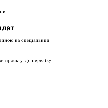
ни.
плат
итиною на спеціальний
ми проєкту. До переліку