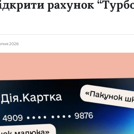
відкрити рахунок “Турб
рпня 2026