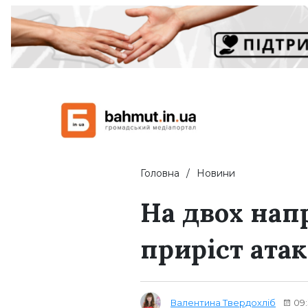
Головна
Новини
На двох нап
приріст ата
Валентина Твердохліб
09: