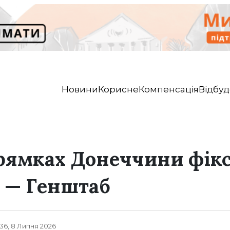
Новини
Корисне
Компенсація
Відбуд
рямках Донеччини фік
к — Генштаб
36, 8 Липня 2026