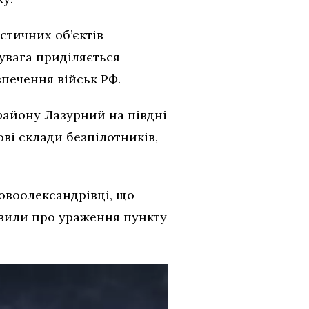
стичних об’єктів
 увага приділяється
зпечення військ РФ.
району Лазурний на півдні
ові склади безпілотників,
Новоолександрівці, що
явили про ураження пункту