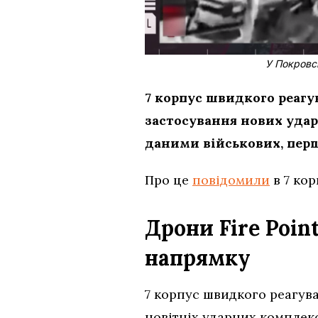
У Покровсь
7 корпус швидкого реаг
застосування нових удар
даними військових, перш
Про це
повідомили
в 7 кор
Дрони Fire Poin
напрямку
7 корпус швидкого реагув
новітніх ударних комплекс