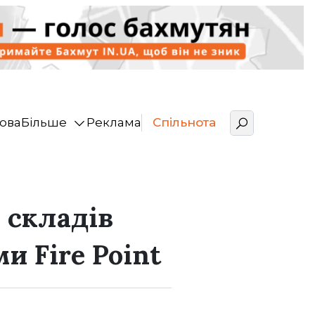
ова
Більше
Реклама
Спільнота
 складів
и Fire Point