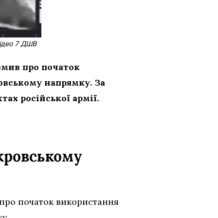
відео 7 ДШВ
омив про початок
овському напрямку. За
ах російської армії.
окровському
 про початок використання
у.