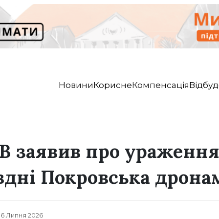
Новини
Корисне
Компенсація
Відбуд
В заявив про ураження
вдні Покровська дронам
, 6 Липня 2026