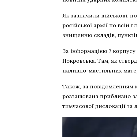
Як зазначили військові, н
російської армії по всій 
знищенню складів, пунктів
За інформацією 7 корпусу 
Покровська. Там, як ствер
паливно-мастильних матері
Також, за повідомленням к
розташована приблизно за 
тимчасової дислокації та л