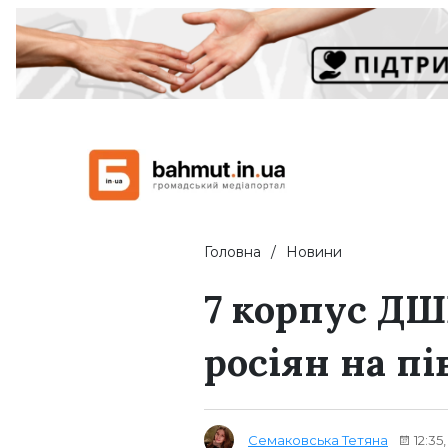
Головна
Новини
7 корпус ДШ
росіян на пі
Семаковська Тетяна
12:35