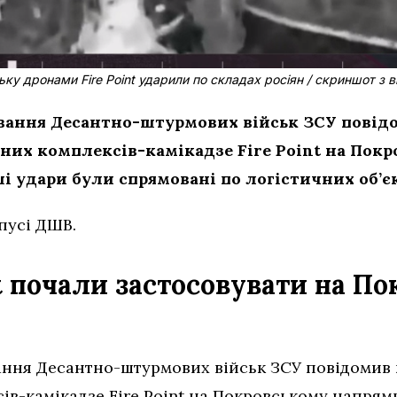
ку дронами Fire Point ударили по складах росіян / скриншот з 
ування Десантно-штурмових військ ЗСУ повід
них комплексів-камікадзе Fire Point на Покр
і удари були спрямовані по логістичних об’єкт
пусі ДШВ.
t почали застосовувати на П
ання Десантно-штурмових військ ЗСУ повідомив
ів-камікадзе Fire Point на Покровському напрямк