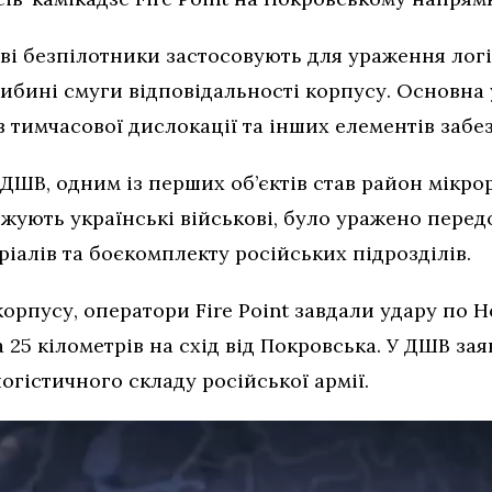
ові безпілотники застосовують для ураження логі
глибині смуги відповідальності корпусу. Основна
 тимчасової дислокації та інших елементів забе
ДШВ, одним із перших об’єктів став район мікро
джують українські військові, було уражено перед
алів та боєкомплекту російських підрозділів.
орпусу, оператори Fire Point завдали удару по 
25 кілометрів на схід від Покровська. У ДШВ за
огістичного складу російської армії.