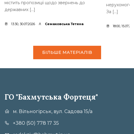
містить пропозиції щодо звернень до
нерухомого 
державних […]
За […]
13:30, 30.07.2026
Семаковська Тетяна
18:00, 15.07.20
БІЛЬШЕ МАТЕРІАЛІВ
ГО "Бахмутська Фортеця"
м. Вільногірськ, вул. Садова 15/а
+380 (50) 778 17 35