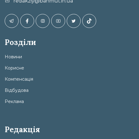
redakziy@bahmut.in.ua
Розділи
Новини
Корисне
Компенсація
Відбудова
Реклама
Редакція