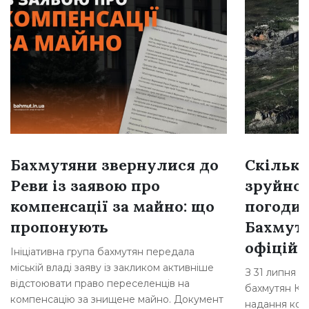
Бахмутяни звернулися до
Скільки
Реви із заявою про
зруйно
компенсації за майно: що
погоди
пропонують
Бахмутс
офіційн
Ініціативна група бахмутян передала
міській владі заяву із закликом активніше
З 31 липня 2
відстоювати право переселенців на
бахмутян Ком
компенсацію за знищене майно. Документ
надання комп