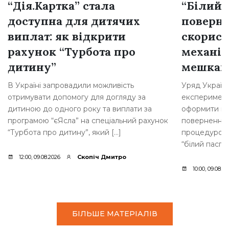
“Дія.Картка” стала
“Білий 
доступна для дитячих
поверне
виплат: як відкрити
скорист
рахунок “Турбота про
механі
дитину”
мешкан
В Україні запровадили можливість
Уряд Україн
отримувати допомогу для догляду за
експеримент
дитиною до одного року та виплати за
оформити по
програмою “єЯсла” на спеціальний рахунок
повернення 
“Турбота про дитину”, який […]
процедурою.
“білий паспо
12:00, 09.08.2026
Скопіч Дмитро
10:00, 09.08.2
БІЛЬШЕ МАТЕРІАЛІВ