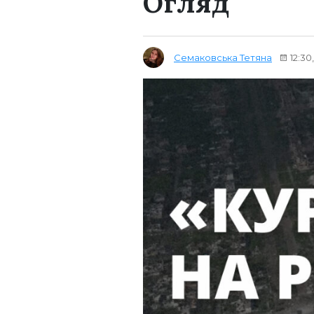
Огляд
Семаковська Тетяна
12:30