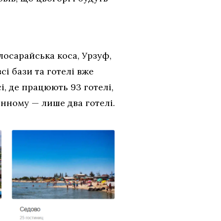
лосарайська коса, Урзуф,
сі бази та готелі вже
і, де працюють 93 готелі,
менному — лише два готелі.