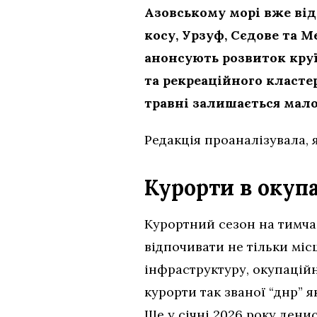
Азовському морі вже від
косу, Урзуф, Сєдове та М
анонсують розвиток круї
та рекреаційного класте
травні залишається мало
Редакція проаналізувала, я
Курорти в окупа
Курортний сезон на тимча
відпочивати не тільки міс
інфраструктуру, окупацій
курорти так званої “днр” 
Ще у січні 2026 року дени