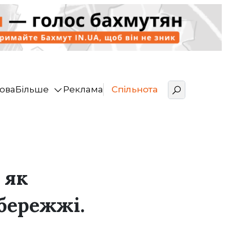
ова
Більше
Реклама
Спільнота
 як
бережжі.