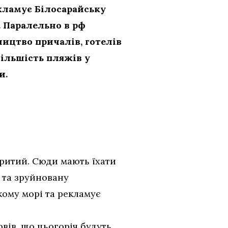
кламує Білосарайську
. Паралельно в рф
ицтво причалів, готелів
більшість пляжів у
и.
ритий. Сюди мають їхати
у та зруйновану
кому морі та рекламує
овів, що цьогоріч будуть