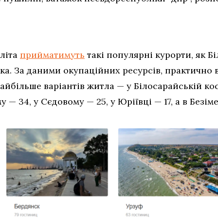
 літа
прийматимуть
такі популярні курорти, як Бі
ка. За даними окупаційних ресурсів, практично в
Найбільше варіантів житла — у Білосарайській кос
у — 34, у Сєдовому — 25, у Юріївці — 17, а в Безі