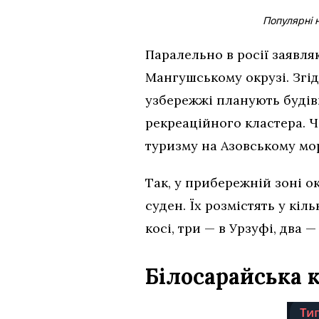
Популярні 
Паралельно в росії заявл
Мангушському окрузі. Згі
узбережжі планують будівн
рекреаційного кластера. 
туризму на Азовському мор
Так, у прибережній зоні о
суден. Їх розмістять у кіл
косі, три — в Урзуфі, два —
Білосарайська 