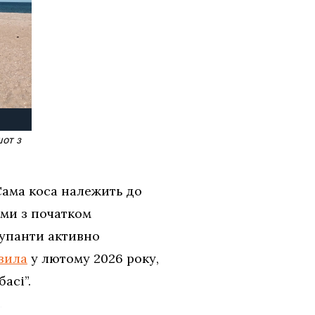
шот з
 Сама коса належить до
ами з початком
купанти активно
вила
у лютому 2026 року,
асі”.