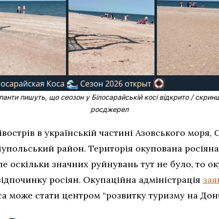
анти пишуть, що сеозон у Білосарайській косі відкрито / скрин
росджерел
івострів в українській частині Азовського моря,
ріупольський район. Територія окупована росіян
е оскільки значних руйнувань тут не було, то о
відпочинку росіян. Окупаційна адміністрація
зая
а може стати центром “розвитку туризму на Донб