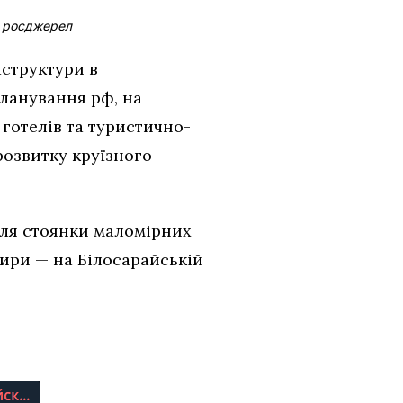
з росджерел
аструктури в
ланування рф, на
готелів та туристично-
розвитку круїзного
 для стоянки маломірних
отири — на Білосарайській