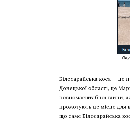
Окуп
Білосарайська коса — це п
Донецької області, це Ма
повномасштабної війни, ал
промотують це місце для 
що саме Білосарайська кос