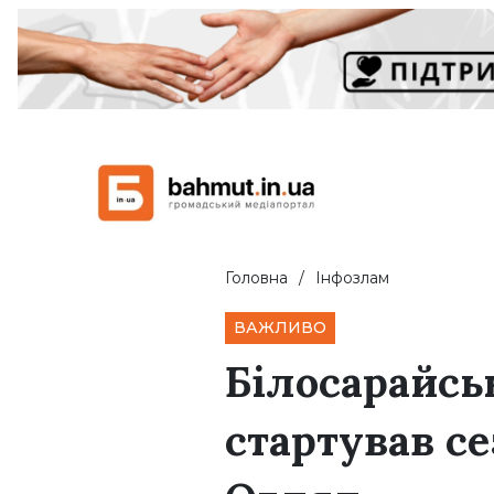
Головна
Інфозлам
ВАЖЛИВО
Білосарайськ
стартував с