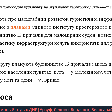
напрямки для відпочинку на окупованих територіях / скриншот 
яють про масштабний розвиток туристичної інфр
дно з
планами
Єдиного інституту просторового п
ицтво 15 причалів для маломірних суден, нових 
Частину інфраструктури хочуть використати для 
і.
кругу планують будівництво 15 причалів і місць
ькох населених пунктах: п’ять — у Мелекіному, ч
 у Ялті та один — у Юріївці.
коса