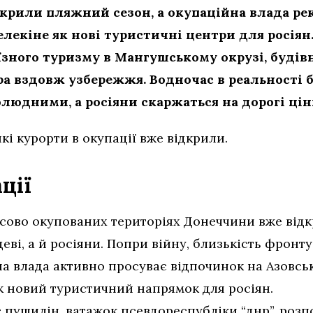
крили пляжний сезон, а окупаційна влада ре
елекіне як нові туристичні центри для росіян
зного туризму в Мангушському окрузі, будівн
ра вздовж узбережжя. Водночас в реальності 
людними, а росіяни скаржаться на дорогі цін
кі курорти в окупації вже відкрили.
ції
сово окупованих територіях Донеччини вже відк
цеві, а й росіяни. Попри війну, близькість фронт
на влада активно просуває відпочинок на Азовсь
як новий туристичний напрямок для росіян.
с пушилін, ватажок псевдореспубліки “днр”, розп