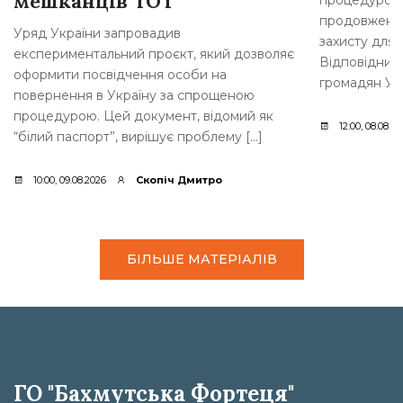
мешканців ТОТ
процедурою 
продовження
Уряд України запровадив
захисту для 
експериментальний проєкт, який дозволяє
Відповідний
оформити посвідчення особи на
громадян Укр
повернення в Україну за спрощеною
процедурою. Цей документ, відомий як
12:00, 08.08.2
“білий паспорт”, вирішує проблему […]
10:00, 09.08.2026
Скопіч Дмитро
БІЛЬШЕ МАТЕРІАЛІВ
ГО "Бахмутська Фортеця"