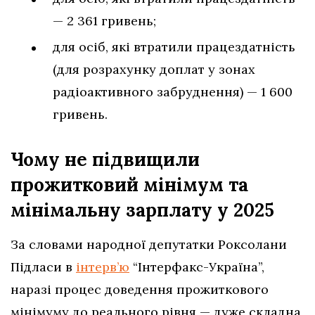
— 2 361 гривень;
для осіб, які втратили працездатність
(для розрахунку доплат у зонах
радіоактивного забруднення) — 1 600
гривень.
Чому не підвищили
прожитковий мінімум та
мінімальну зарплату у 2025
За словами народної депутатки Роксолани
Підласи в
інтерв’ю
“Інтерфакс-Україна”,
наразі процес доведення прожиткового
мінімуму до реального рівня — дуже складна