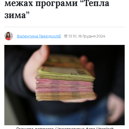
межах програми “Тепла
зима”
13:10, 16 Грудня 2024
Валентина Твердохліб
Грошова допомога / ілюстративне фото Unsplash