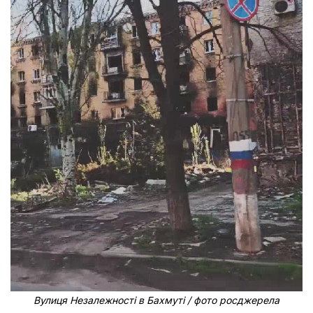
Вулиця Незалежності в Бахмуті / фото росджерела