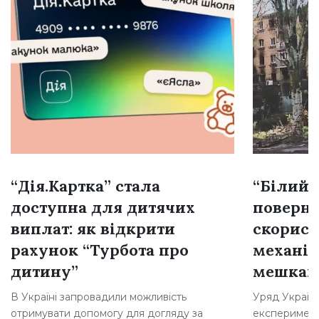
“Дія.Картка” стала
“Білий 
доступна для дитячих
поверне
виплат: як відкрити
скорист
рахунок “Турбота про
механі
дитину”
мешкан
В Україні запровадили можливість
Уряд Україн
отримувати допомогу для догляду за
експеримент