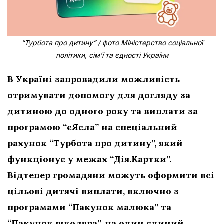
“Турбота про дитину” / фото Міністерство соціальної
політики, сім’ї та єдності України
В Україні запровадили можливість
отримувати допомогу для догляду за
дитиною до одного року та виплати за
програмою “єЯсла” на спеціальний
рахунок “Турбота про дитину”, який
функціонує у межах “Дія.Картки”.
Відтепер громадяни можуть оформити всі
цільові дитячі виплати, включно з
програмами “Пакунок малюка” та
“Пакунок школяра”, на один єдиний