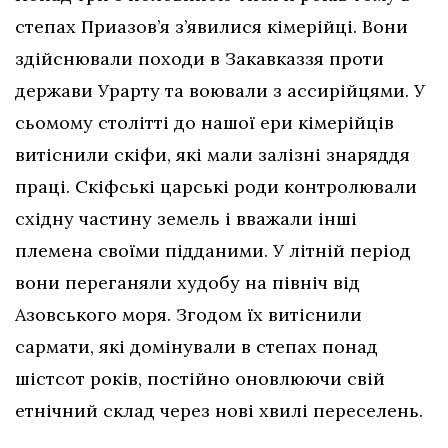
степах Приазов’я з’явилися кімерійці. Вони
здійснювали походи в Закавказзя проти
держави Урарту та воювали з ассирійцями. У
сьомому столітті до нашої ери кімерійців
витіснили скіфи, які мали залізні знаряддя
праці. Скіфські царські роди контролювали
східну частину земель і вважали інші
племена своїми підданими. У літній період
вони переганяли худобу на північ від
Азовського моря. Згодом їх витіснили
сармати, які домінували в степах понад
шістсот років, постійно оновлюючи свій
етнічний склад через нові хвилі переселень.