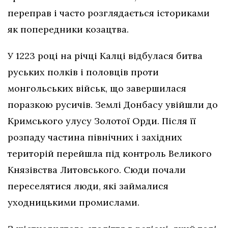
переправ і часто розглядається істориками
як попередники козацтва.
У 1223 році на річці Калці відбулася битва
руських полків і половців проти
монгольських військ, що завершилася
поразкою русичів. Землі Донбасу увійшли до
Кримського улусу Золотої Орди. Після її
розпаду частина північних і західних
територій перейшла під контроль Великого
Князівства Литовського. Сюди почали
переселятися люди, які займалися
уходницькими промислами.