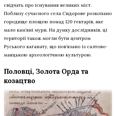
свідчать про існування великих міст.
Поблизу сучасного села Сидорове розкопано
городище площею понад 120 гектарів, яке
мало кам’яні мури. На думку дослідників, ці
території також могли бути центром
Руського каганату, що пов’язано із салтово-
маяцькою археологічною культурою.
Половці, Золота Орда та
козацтво