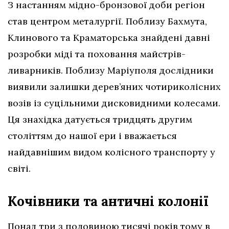
З настанням мідно-бронзової доби регіон
став центром металургії. Поблизу Бахмута,
Клинового та Краматорська знайдені давні
розробки міді та поховання майстрів-
ливарників. Поблизу Маріуполя дослідники
виявили залишки дерев’яних чотириколісних
возів із суцільними дисковидними колесами.
Ця знахідка датується тридцять другим
століттям до нашої ери і вважається
найдавнішим видом колісного транспорту у
світі.
Кочівники та античні колонії
Понад три з половиною тисячі років тому в