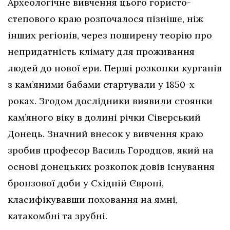
Археологічне вивчення цього гористо-
степового краю розпочалося пізніше, ніж
інших регіонів, через поширену теорію про
непридатність клімату для проживання
людей до нової ери. Перші розкопки курганів
з кам’яними бабами стартували у 1850-х
роках. Згодом дослідники виявили стоянки
кам’яного віку в долині річки Сіверський
Донець. Значний внесок у вивчення краю
зробив професор Василь Городцов, який на
основі донецьких розкопок довів існування
бронзової доби у Східній Європі,
класифікувавши поховання на ямні,
катакомбні та зрубні.