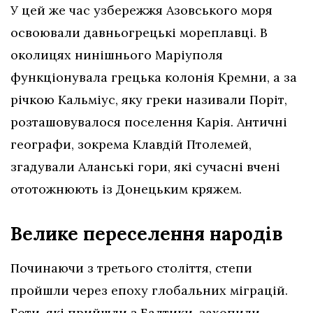
У цей же час узбережжя Азовського моря
освоювали давньогрецькі мореплавці. В
околицях нинішнього Маріуполя
функціонувала грецька колонія Кремни, а за
річкою Кальміус, яку греки називали Поріт,
розташовувалося поселення Карія. Античні
географи, зокрема Клавдій Птолемей,
згадували Аланські гори, які сучасні вчені
ототожнюють із Донецьким кряжем.
Велике переселення народів
Починаючи з третього століття, степи
пройшли через епоху глобальних міграцій.
Готи, які прийшли з Балтики, захопили