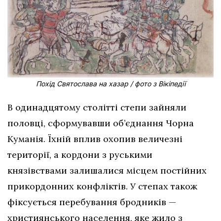
Похід Святослава на хазар / фото з Вікіпедії
В одинадцятому столітті степи зайняли
половці, сформувавши об’єднання Чорна
Куманія. Їхній вплив охопив величезні
території, а кордони з руськими
князівствами залишалися місцем постійних
прикордонних конфліктів. У степах також
фіксується перебування бродників —
християнського населення, яке жило з