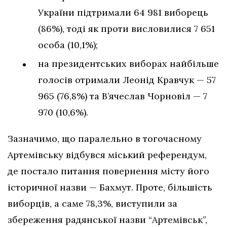
України підтримали 64 981 виборець
(86%), тоді як проти висловилися 7 651
особа (10,1%);
на президентських виборах найбільше
голосів отримали Леонід Кравчук — 57
965 (76,8%) та В’ячеслав Чорновіл — 7
970 (10,6%).
Зазначимо, що паралельно в тогочасному
Артемівську відбувся міський референдум,
де постало питання повернення місту його
історичної назви — Бахмут. Проте, більшість
виборців, а саме 78,3%, виступили за
збереження радянської назви “Артемівськ”,