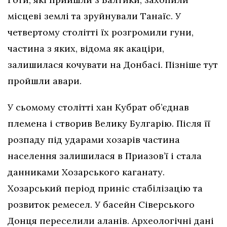
місцеві землі та зруйнували Танаїс. У
четвертому столітті їх розгромили гуни,
частина з яких, відома як акаціри,
залишилася кочувати на Донбасі. Пізніше тут
пройшли авари.
У сьомому столітті хан Кубрат об’єднав
племена і створив Велику Булгарію. Після її
розпаду під ударами хозарів частина
населення залишилася в Приазов’ї і стала
данниками Хозарського каганату.
Хозарський період приніс стабілізацію та
розвиток ремесел. У басейн Сіверського
Донця переселили аланів. Археологічні дані