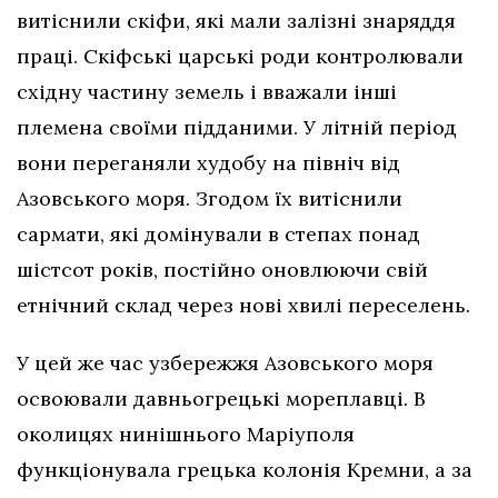
витіснили скіфи, які мали залізні знаряддя
праці. Скіфські царські роди контролювали
східну частину земель і вважали інші
племена своїми підданими. У літній період
вони переганяли худобу на північ від
Азовського моря. Згодом їх витіснили
сармати, які домінували в степах понад
шістсот років, постійно оновлюючи свій
етнічний склад через нові хвилі переселень.
У цей же час узбережжя Азовського моря
освоювали давньогрецькі мореплавці. В
околицях нинішнього Маріуполя
функціонувала грецька колонія Кремни, а за