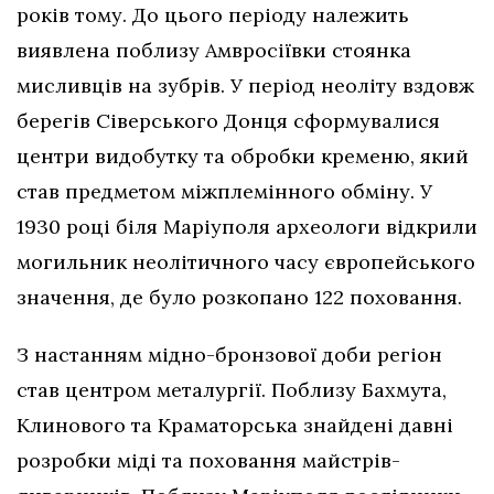
років тому. До цього періоду належить
виявлена поблизу Амвросіївки стоянка
мисливців на зубрів. У період неоліту вздовж
берегів Сіверського Донця сформувалися
центри видобутку та обробки кременю, який
став предметом міжплемінного обміну. У
1930 році біля Маріуполя археологи відкрили
могильник неолітичного часу європейського
значення, де було розкопано 122 поховання.
З настанням мідно-бронзової доби регіон
став центром металургії. Поблизу Бахмута,
Клинового та Краматорська знайдені давні
розробки міді та поховання майстрів-