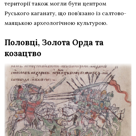
території також могли бути центром
Руського каганату, що пов’язано із салтово-
маяцькою археологічною культурою.
Половці, Золота Орда та
козацтво