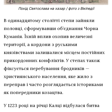
Похід Святослава на хазар / фото з Вікіпедії
В одинадцятому столітті степи зайняли
половці, сформувавши об’єднання Чорна
Куманія. Їхній вплив охопив величезні
території, а кордони з руськими
князівствами залишалися місцем постійних
прикордонних конфліктів. У степах також
фіксується перебування бродників —
християнського населення, яке жило з
переправ і часто розглядається істориками
як попередники козацтва.
У 1223 році на річці Калці відбулася битва