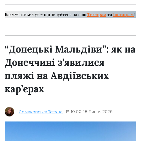
Бахмут живе тут – підписуйтесь на наш
Телеграм
та
Інстаграм
!
“Донецькі Мальдіви”: як на
Донеччині з’явилися
пляжі на Авдіївських
кар’єрах
10:00, 18 Липня 2026
Семаковська Тетяна