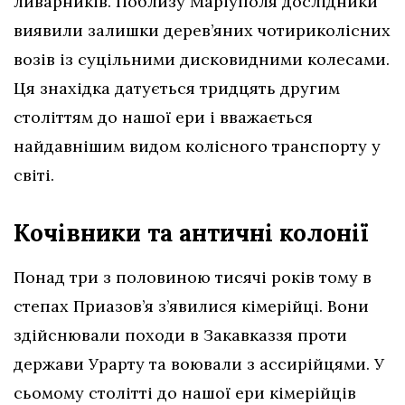
ливарників. Поблизу Маріуполя дослідники
виявили залишки дерев’яних чотириколісних
возів із суцільними дисковидними колесами.
Ця знахідка датується тридцять другим
століттям до нашої ери і вважається
найдавнішим видом колісного транспорту у
світі.
Кочівники та античні колонії
Понад три з половиною тисячі років тому в
степах Приазов’я з’явилися кімерійці. Вони
здійснювали походи в Закавказзя проти
держави Урарту та воювали з ассирійцями. У
сьомому столітті до нашої ери кімерійців