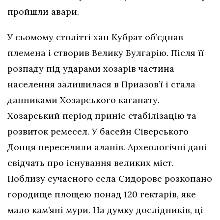
пройшли авари.
У сьомому столітті хан Кубрат об’єднав
племена і створив Велику Булгарію. Після її
розпаду під ударами хозарів частина
населення залишилася в Приазов’ї і стала
данниками Хозарського каганату.
Хозарський період приніс стабілізацію та
розвиток ремесел. У басейн Сіверського
Донця переселили аланів. Археологічні дані
свідчать про існування великих міст.
Поблизу сучасного села Сидорове розкопано
городище площею понад 120 гектарів, яке
мало кам’яні мури. На думку дослідників, ці