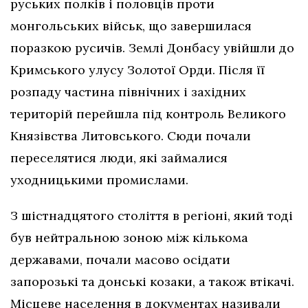
руських полків і половців проти
монгольських військ, що завершилася
поразкою русичів. Землі Донбасу увійшли до
Кримського улусу Золотої Орди. Після її
розпаду частина північних і західних
територій перейшла під контроль Великого
Князівства Литовського. Сюди почали
переселятися люди, які займалися
уходницькими промислами.
З шістнадцятого століття в регіоні, який тоді
був нейтральною зоною між кількома
державами, почали масово осідати
запорозькі та донські козаки, а також втікачі.
Місцеве населення в документах називали