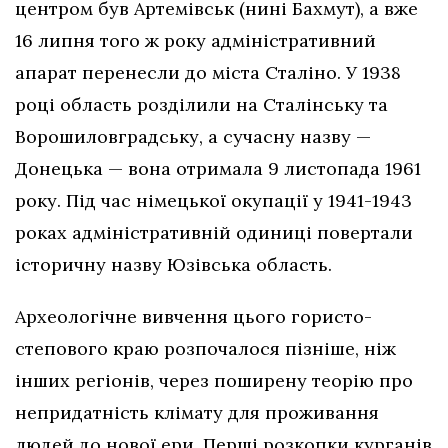
центром був Артемівськ (нині Бахмут), а вже
16 липня того ж року адміністративний
апарат перенесли до міста Сталіно. У 1938
році область розділили на Сталінську та
Ворошиловградську, а сучасну назву —
Донецька — вона отримала 9 листопада 1961
року. Під час німецької окупації у 1941-1943
роках адміністративній одиниці повертали
історичну назву Юзівська область.
Археологічне вивчення цього гористо-
степового краю розпочалося пізніше, ніж
інших регіонів, через поширену теорію про
непридатність клімату для проживання
людей до нової ери. Перші розкопки курганів