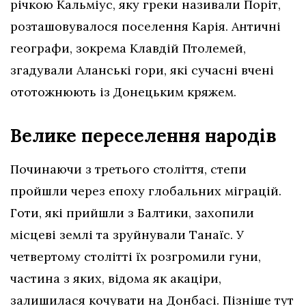
річкою Кальміус, яку греки називали Поріт,
розташовувалося поселення Карія. Античні
географи, зокрема Клавдій Птолемей,
згадували Аланські гори, які сучасні вчені
ототожнюють із Донецьким кряжем.
Велике переселення народів
Починаючи з третього століття, степи
пройшли через епоху глобальних міграцій.
Готи, які прийшли з Балтики, захопили
місцеві землі та зруйнували Танаїс. У
четвертому столітті їх розгромили гуни,
частина з яких, відома як акаціри,
залишилася кочувати на Донбасі. Пізніше тут