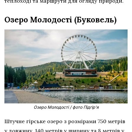
теплоході та маршрути для огляду природи.
Озеро Молодості (Буковель)
Озеро Молодості / фото Підгір’я
Штучне гірське озеро з розмірами 750 метрів
у довжину, 140 метрів у ширину та 8 метрів у