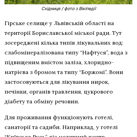
Східниця / фото з Вікіпедії
Гірське селище у Львівській області на
території Бориславської міської ради. Тут
зосереджені кілька типів лікувальних вод:
слабомінералізована типу “Нафтуся”, вода з
підвищеним вмістом заліза, хлоридно-
натрієва з бромом та типу “Боржомі”. Вони
застосовуються для лікування нирок,
печінки, органів травлення, цукрового
діабету та обміну речовин.
Для проживання функціонують готелі,
санаторії та садиби. Наприклад, у готелі
“Київська Русь” діє медичний центр,