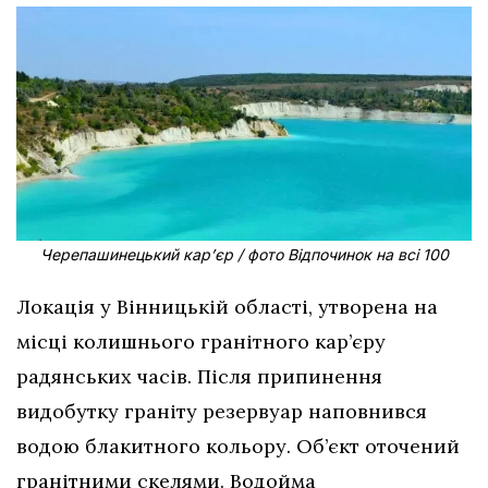
Черепашинецький кар’єр / фото Відпочинок на всі 100
Локація у Вінницькій області, утворена на
місці колишнього гранітного кар’єру
радянських часів. Після припинення
видобутку граніту резервуар наповнився
водою блакитного кольору. Об’єкт оточений
гранітними скелями. Водойма