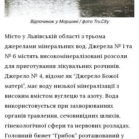
Відпочинок у Моршині / фото Tru.City
Місто у Львівській області з трьома
джерелами мінеральних вод. Джерела № 1 та
№ 6 містять високомінералізовані розсоли
для приготування лікувальних розчинів.
Джерело № 4, відоме як “Джерело Божої
матері”, має воду низької мінералізації з
високим вмістом вуглецю та азоту. Вода
використовується при захворюваннях
органів травлення, сечовивідних шляхів,
гінекологічної сфери та нервових розладах.
Головний бювет “Грибок” розташований у