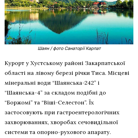
Шаян / фото Санаторії Карпат
Курорт у Хустському районі Закарпатської
області на лівому березі річки Тиса. Місцеві
мінеральні води “Шаянська-242” і
“Шаянська-4” за складом подібні до
“Боржомі” та “Віші-Селестон”. Їх
застосовують при гастроентерологічних
захворюваннях, хворобах сечовидільної
системи та опорно-рухового апарату.